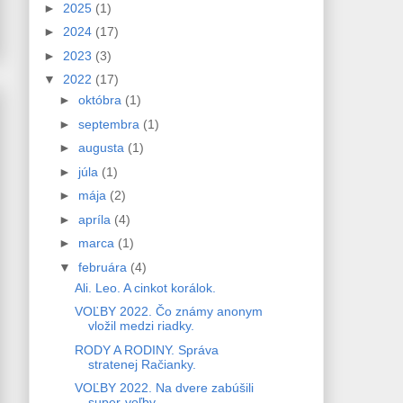
►
2025
(1)
►
2024
(17)
►
2023
(3)
▼
2022
(17)
►
októbra
(1)
►
septembra
(1)
►
augusta
(1)
►
júla
(1)
►
mája
(2)
►
apríla
(4)
►
marca
(1)
▼
februára
(4)
Ali. Leo. A cinkot korálok.
VOĽBY 2022. Čo známy anonym
vložil medzi riadky.
RODY A RODINY. Správa
stratenej Račianky.
VOĽBY 2022. Na dvere zabúšili
super-voľby.