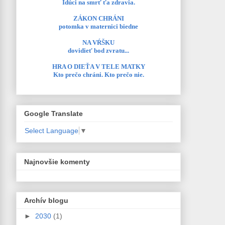
Idúci na smrť ťa zdravia.
ZÁKON CHRÁNI
potomka v maternici biedne
NA VŔŠKU
dovidieť bod zvratu...
HRA O DIEŤA V TELE MATKY
Kto prečo chráni. Kto prečo nie.
Google Translate
Select Language
▼
Najnovšie komenty
Archív blogu
►
2030
(1)