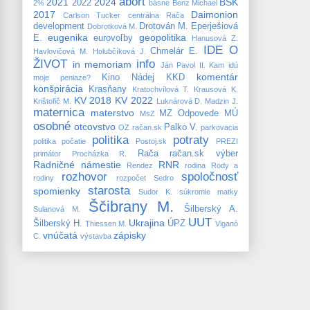
abort
2021
2024
BSK
2022
2%
básne
Benz Michael
2017
Daimonion
Carlson Tucker
centrálna Rača
development
Drotován M.
Eperješiová
Dobrotková M.
eugenika
geopolitika
E.
eurovoľby
Hanusová Z.
IDE O
Chmelár E.
Havlovičová M.
Holubčíková J.
ŽIVOT
info
in memoriam
Ján Pavol II.
Kam idú
komentár
Kino Nádej
KKD
moje peniaze?
konšpirácia
Krasňany
Kratochvílová T.
Krausová K.
KV 2018
KV 2022
Krištofič M.
Luknárová D.
Madzin J.
maternica
materstvo
MZ
Odpovede MÚ
MsZ
osobné
otcovstvo
Palko V.
OZ račan.sk
parkovacia
politika
potraty
politika
počatie
Postoj.sk
PREZI
Rača
račan.sk výber
primátor
Procházka R.
Radničné námestie
RNR
Rendez
rodina
Rody a
rozhovor
spoločnosť
rodiny
rozpočet
Sedro
starosta
spomienky
Sudor K.
súkromie matky
Ščibrany M.
Šilberský A.
Sulanová M.
UUT
Ukrajina
Šilberský H.
ÚPZ
Thiessen M.
Viganò
vnúčatá
zápisky
C.
výstavba