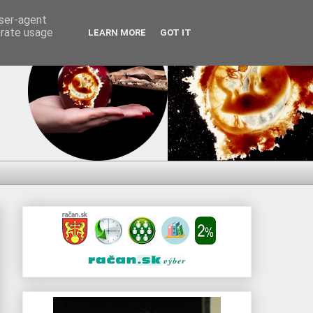
user-agent
erate usage
LEARN MORE
GOT IT