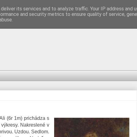
deliver its services and to analyze traffic. Your IP address and 
formance and security metrics to ensure quality of service, gen
abuse.
li (6r 1m) prichádza s
 výkresy. Nakreslené v
hrivou. Uzdou. Sedlom.