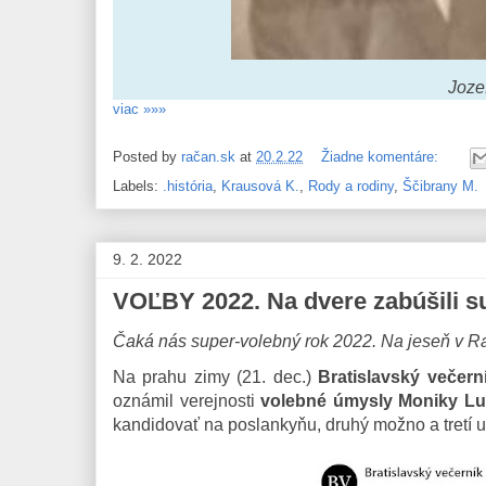
Joze
viac »»»
Posted by
račan.sk
at
20.2.22
Žiadne komentáre:
Labels:
.história
,
Krausová K.
,
Rody a rodiny
,
Ščibrany M.
9. 2. 2022
VOĽBY 2022. Na dvere zabúšili s
Čaká nás super-volebný rok 2022. Na jeseň v R
Na prahu zimy (21. dec.)
Bratislavský večern
oznámil verejnosti
volebné úmysly Moniky Luk
kandidovať na poslankyňu, druhý možno a tretí ur