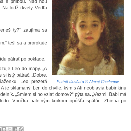
a s prilbou. Nad ňou
 Na lodžii kvety. Vedľa
erieš ty?“ zaujíma sa
m,“ teší sa a prorokuje
idú pátrať po poklade.
azuje Leo do mapy. „A
si istý pátrač. „Dobre.
ňaženku. Leo prezerá
Portrét dievčaťa ® Alexej Charlamov
 A je sklamaný. Len do chvíle, kým s Ali neobjavia babinkinu
áhrdelník. „Smiem si ho vziať domov?“ pýta sa. „Vezmi. Babi má
 dedo. Vnučka baletným krokom opúšťa spálňu. Zbieha po