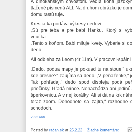
A dlhokánskym chvostom. Vedľa koňa jazdkyň
tlačené písmená ALI. Na druhom obrázku je dom.
domu rastú tuje.
Kresliarka podáva výkresy dedovi.
„Sú pre teba a pre babi Hanku. Ktorý si vyb
vnučka.
„Tento s koňom. Babi miluje kvety. Vyberie si do
dedo.
Ali odbieha za Leom (4r 11m). V pracovni-spálni 
„Dedo, podua mapy je pokuad tu na stoue,“ uk
kde presne?“ zaujíma sa dedo. „V peňaženke,“ je 
Tak pohľadaj,“ dedo spod displeja podá pe
priečinky. Hľadá mince. Nenachádza ani jedinú.
šperkovnicu. A v nej korálky. Ali si dá na krk n
teraz zoom. Dohodnete sa zajtra,“ rozhodne
schodoch.
viac »»»
Posted by
račan.sk
at
25.2.22
Žiadne komentáre: