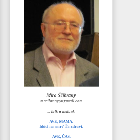
Miro Ščibrany
m.scibrany(at)gmail.com
... laik a nedouk
AVE, MAMA.
Idúci na smrť Ťa zdraví.
AVE, ČAS.