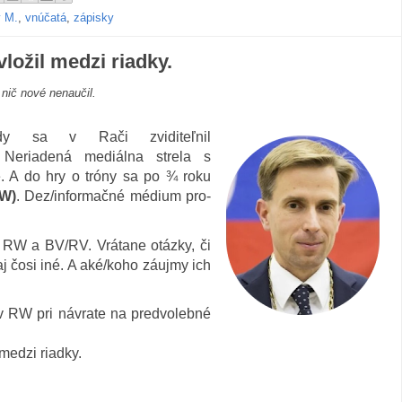
y M.
,
vnúčatá
,
zápisky
ožil medzi riadky.
nič nové nenaučil.
edy sa v Rači zviditeľnil
 Neriadená mediálna strela s
. A do hry o tróny sa po ¾ roku
W)
. Dez/informačné médium pro-
e RW a BV/RV. Vrátane otázky, či
aj čosi iné. A aké/koho záujmy ich
 RW pri návrate na predvolebné
 medzi riadky.