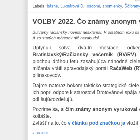
Labels:
básne
,
Luknárová D.
,
osobné
,
spomienky
,
Ščibran
VOĽBY 2022. Čo známy anonym vl
Bulvárny račiansky novinár nesklamal. V ostatnom roku sa 
A zo starých móresov nič nezabudol.
Uplynuli sotva dva-tri mesiace, odk
Bratislavský/Račiansky večerník (BV/RV)
.
plochou dráhou letu zasahujúca náhodné ciele
mlčania vrátil spravodajský portál
RačaWeb (R
pilinskovcov.
Dajme nateraz bokom takticko-strategické ciel
ich popri odpore k starostovi Drotovánovi spája 
odlišujú/rozdeľujú.
Pozrime sa,
s čím známy anonym vyrukoval
v
kolbište.
Zvlášť na to, čo
v článku pod značkou ja
vložil
viac »»»