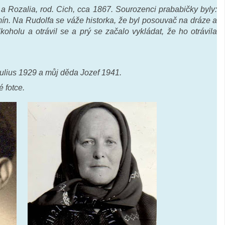
 Rozalia, rod. Cich, cca 1867. Sourozenci prababičky byly:
mín. Na Rudolfa se váže historka, že byl posouvač na dráze a
lkoholu a otrávil se a prý se začalo vykládat, že ho otrávila
.
ulius 1929 a můj děda Jozef 1941.
 fotce.