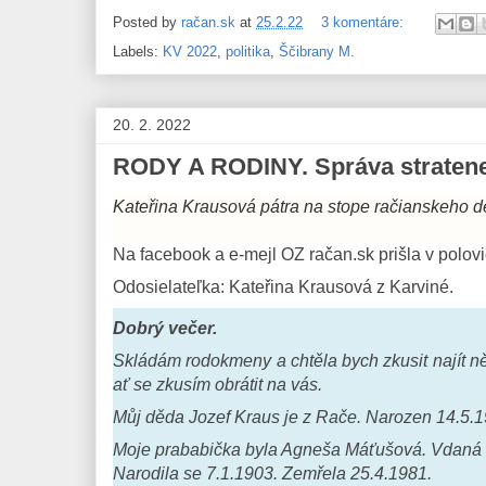
Posted by
račan.sk
at
25.2.22
3 komentáre:
Labels:
KV 2022
,
politika
,
Ščibrany M.
20. 2. 2022
RODY A RODINY. Správa stratene
Kateřina Krausová pátra na stope račianskeho d
Na facebook a e-mejl OZ račan.sk prišla v polovi
Odosielateľka: Kateřina Krausová z Karviné.
Dobrý večer.
Skládám rodokmeny a chtěla bych zkusit najít ně
ať se zkusím obrátit na vás.
Můj děda Jozef Kraus je z Rače. Narozen 14.5.1
Moje prababička byla Agneša Máťušová. Vdaná
Narodila se 7.1.1903. Zemřela 25.4.1981.