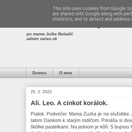
This site uses cookies from Google to 
are shared with Google along with per
Miro Ščibrany
statistics, and to detect and address 
po mame Julke Beladič
admin račan.sk
Domov
O mne
25. 2. 2022
Ali. Leo. A cinkot korálok.
Piatok. Podvečer. Mama Zuzka je na služobke. A
tatom Dankom k starým rodičom. Prináša si dva
škôlke pastelkami. Na jednom je kôň. S bujnou 