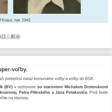
f Kraus, nar. 1941
uper-voľby.
ači prebehnú naraz komunálne voľby a voľby do BSK.
ík (BV)
v rozhovore
so starostom Michalom Drotovánom
nárovej, Petra Pilinského a Jána Polakoviča
. Prvá bude
čite na starostu.