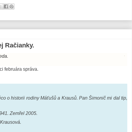
j Račianky.
eda.
ci februára správa.
co o historii rodiny Máťušů a Krausů. Pan Šimonič mi dal tip,
941. Zemřel 2005.
 Krausová.