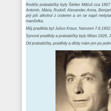
Rodiče prababičky byly Štefan Máťuš cca 1867 a
Antonín, Mária, Rudolf, Alexander, Anna, Benja
prý pili alkohol z cisteren a on se napil metyla
manželka.
Můj praděda byl Julius Kraus. Narozen 7.6.1902
Synové pradědy a prababičky byly Milan 1926, J
Od prababičky, pradědy a dědy mám jen po jedné