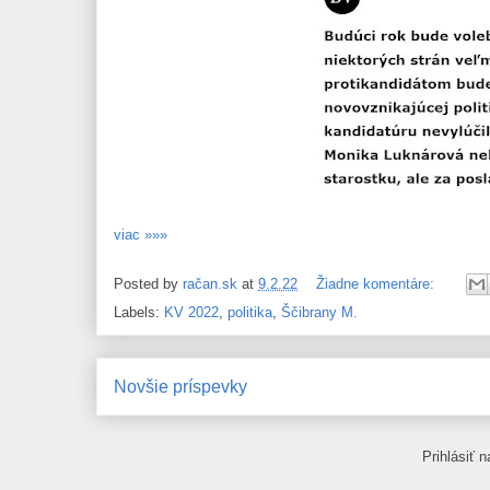
viac »»»
Posted by
račan.sk
at
9.2.22
Žiadne komentáre:
Labels:
KV 2022
,
politika
,
Ščibrany M.
Novšie príspevky
Prihlásiť 