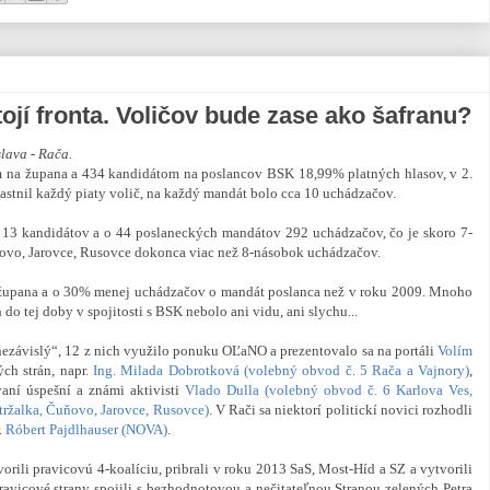
jí fronta. Voličov bude zase ako šafranu?
lava - Rača.
om na župana a 434 kandidátom na poslancov BSK 18,99% platných hlasov, v 2.
stnil každý piaty volič, na každý mandát bolo cca 10 uchádzačov.
13 kandidátov a o 44 poslaneckých mandátov 292 uchádzačov, čo je skoro 7-
ovo, Jarovce, Rusovce dokonca viac než 8-násobok uchádzačov.
 župana a o 30% menej uchádzačov o mandát poslanca než v roku 2009. Mnoho
do tej doby v spojitosti s BSK nebolo ani vidu, ani slychu...
ezávislý“, 12 z nich využilo ponuku OĽaNO a prezentovalo sa na portáli
Volím
ých strán, napr.
Ing. Milada Dobrotková (volebný obvod č. 5 Rača a Vajnory)
,
aní úspešní a známi aktivisti
Vlado Dulla (volebný obvod č. 6 Karlova Ves,
tržalka, Čuňovo, Jarovce, Rusovce)
. V Rači sa niektorí politickí novici rozhodli
.
Róbert Pajdlhauser (NOVA)
.
li pravicovú 4-koalíciu, pribrali v roku 2013 SaS, Most-Híd a SZ a vytvorili
ravicové strany spojili s bezhodnotovou a nečitateľnou Stranou zelených Petra