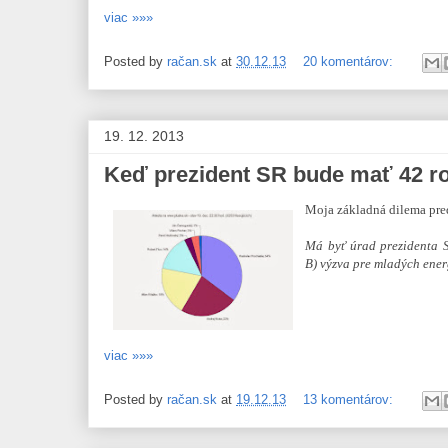
viac »»»
Posted by
račan.sk
at
30.12.13
20 komentárov:
19. 12. 2013
Keď prezident SR bude mať 42 ro
Moja základná dilema pre
Má byť úrad prezidenta S
B) výzva pre mladých ener
viac »»»
Posted by
račan.sk
at
19.12.13
13 komentárov: