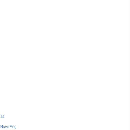
013
 Nová Ves)