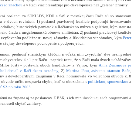
čí so značkou
a v Rači viac presadzuje pro-developerské než „zelené“ priority.
tni poslanci za SDKÚ-DS, KDH a SaS v mestskej časti Rača sú so starostom
v dvoch rovinách: 1) poslanci pravicovej koalície podporujú investovanie
hodníkov, historických pamiatok a Račianskeho múzea s galériou, kým starosta
neho úradu a megalomanskú obnovu amfiteátra, 2) poslanci pravicovej koalície
, zvyšovaním podlažnosti novej zástavby a likvidáciou vinohradov, kým
Peter
e záujmy developerov pochopenie a podporuje ich.
rozumom prednosť straníckym kľúčom a vďaka nim „vyrobila“ dve nezmyselné
m obyvateľov 4 : 1 pre Raču - napriek tomu, že v Rači mala dvoch uchádzačov
 Miloš Jošt) - postavila oboch kandidátov z Vajnor; kým
Anna Zemanová je
 bol dosiaľ v Rači skoro neznámy
, 2)
Martina Jónu, asistenta starostu Rače
,
piny s developerskými záujmami v Rači, nominovala vo volebnom obvode č. 8
m obvode určite nespravia chybu, keď sa oboznámia s
politickou, sponzorskou
a
sť SZ po roku 2005
.
dátmi na župana aj na poslancov Z BSK, s ich minulosťou aj s ich programami a
nemuseli chytať za hlavy.