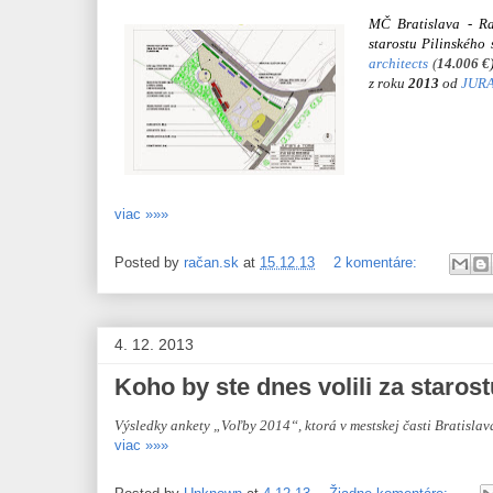
MČ Bratislava - Ra
starostu Pilinského 
architects
(
14.006 €
z roku
2013
od
JUR
viac »»»
Posted by
račan.sk
at
15.12.13
2 komentáre:
4. 12. 2013
Koho by ste dnes volili za starost
Výsledky ankety „Voľby 2014“, ktorá v mestskej časti Bratisla
viac »»»