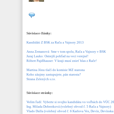
Súvisiace články:
Kandidáti Z BSK za Raču a Vajnory 2013
Anna Zemanová: Sme v tom spolu, Rača a Vajnory v BSK
Juraj Lauko: Ostrejší pohľad na veci verejné!
Róbert Pajdlhauser: V kraji musí znieť hlas z Rače!
Martina Jónu tlačí do komisie MZ starosta
Koho záujmy zastupujete, pán starosta?
Strana Zelených s.r.o.
Súvisiace stránky:
Volím ľudí: Vyberte si svojho kandidáta vo voľbách do VÚC 2
Ing. Milada Dobrotková (volebný obvod č. 5 Rača a Vajnory)
Vlado Dulla (volebný obvod č. 6 Karlova Ves, Devín, Devínska