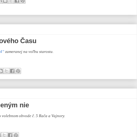
 Nového Času
14“
zameranej na voľbu starostu.
eleným nie
o volebnom obvode č. 5 Rača a Vajnory.