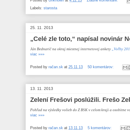
Posted by
Unknown
at
4.12.13
Žiadne komentáre:
Labels:
starosta
25. 11. 2013
„Celé zle toto,“ napísal novinár
Ján Bednarič na okraj miestnej internetovej ankety
„Voľby 20
viac »»»
Posted by
račan.sk
at
25.11.13
50 komentárov:
13. 11. 2013
Zelení Frešovi poslúžili. Frešo Z
Pohľad na výsledky volieb do Z BSK v celom kraji a osobitne v
viac »»»
Posted by
račan.sk
at
13.11.13
5 komentárov: