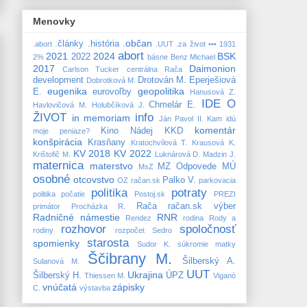
Menovky
.občan
.články
.história
.abort
.UUT
.za život
•••
1931
abort
2021
2024
BSK
2022
2%
básne
Benz Michael
2017
Daimonion
Carlson Tucker
centrálna Rača
development
Drotován M.
Eperješiová
Dobrotková M.
eugenika
geopolitika
E.
eurovoľby
Hanusová Z.
IDE O
Chmelár E.
Havlovičová M.
Holubčíková J.
ŽIVOT
info
in memoriam
Ján Pavol II.
Kam idú
komentár
Kino Nádej
KKD
moje peniaze?
konšpirácia
Krasňany
Kratochvílová T.
Krausová K.
KV 2018
KV 2022
Krištofič M.
Luknárová D.
Madzin J.
maternica
materstvo
MZ
Odpovede MÚ
MsZ
osobné
otcovstvo
Palko V.
OZ račan.sk
parkovacia
politika
potraty
politika
počatie
Postoj.sk
PREZI
Rača
račan.sk výber
primátor
Procházka R.
Radničné námestie
RNR
Rendez
rodina
Rody a
rozhovor
spoločnosť
rodiny
rozpočet
Sedro
starosta
spomienky
Sudor K.
súkromie matky
Ščibrany M.
Šilberský A.
Sulanová M.
UUT
Ukrajina
Šilberský H.
ÚPZ
Thiessen M.
Viganò
vnúčatá
zápisky
C.
výstavba