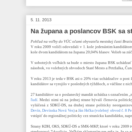
5. 11. 2013
Na župana a poslancov BSK sa sto
Pohľad na voľby do VÚC očami obyvateľa mestskej časti Bratis
V roku 2009 voliči odovzdali v 1. kole jedenástim kandidát
kole dvom kandidátom na župana 20,04% hlasov. Volieb sa zúča
V sobotných voľbách sa bude o miesto župana BSK uchádzať 
násobok, vo volebných obvodoch Staré Mesto a Petržalka, Čun
V roku 2013 je teda v BSK asi o 20% viac uchádzačov o post
kandidátov sa vyrojilo v posledných týždňoch, o väčšine z nich 
27 kandidátov sa o poslanecký mandát uchádza s označením „n
ľudí
. Medzi nimi sú na jednej strane bývalí členovia politick
vylúčená z SDKÚ-DS, na druhej strane politicky neorganizov
Devín, Devínska Nová Ves)
a
Ján Hrčka (volebný obvod č. 8 Pe
vstúpiť do regionálnej politicky cez stranícku kandidátku, napr
Strany KDH, OKS, SDKÚ-DS a SMK-MKP, ktoré v roku 2009 tvori
stredopravú 7-koalíciu. Veľkým sklamaním pre mňa je, že sa p