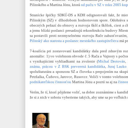
Pilinského a Martina Jónu, ktorá
od puču v SZ v roku 2005
kup
Stranícke špičky SDKÚ-DS a KDH odignorovali fakt, že mies
Pilinským (SZ) v dlhodobom hodnotovom spore. Odohráva sa 
obecných peňazí do obnovy a rozvoja škôl a škôlok, ciest a c
a jemu blízki poslanci presadzujú rekonštrukciu budovy Miest
sa postavili proti nezmyselnému rozvoju Rače zahusťovaním
Pilinský ako starosta a poslanec mestského zastupiteľstva
má pr
7-koalícia pri zostavovaní kandidátky dala pred zdravým 
anomálie: 1) vo volebnom obvode č. 5 Rača a Vajnory s počto
s vynikajúcimi vyhliadkami na zvolenie (
Michal Drotován
,
známa, prácou v Z BSK preverená kandidátka
,
Juraj Lauko
spoluštatutára a sponzora SZ a človeka s prepojením na sku
Petržalka, Čuňovo, Jarovce, Rusovce. Voliči v tomto volebno
podnikateľskou činnosťou
Martina Jónu a pozrú sa aj na
činno
Verím, že tí, ktorí pôjdeme voliť, sa dobre zoznámime s kandi
že si z nich v sobotu vyberieme takých, aby sme sa po voľbách 