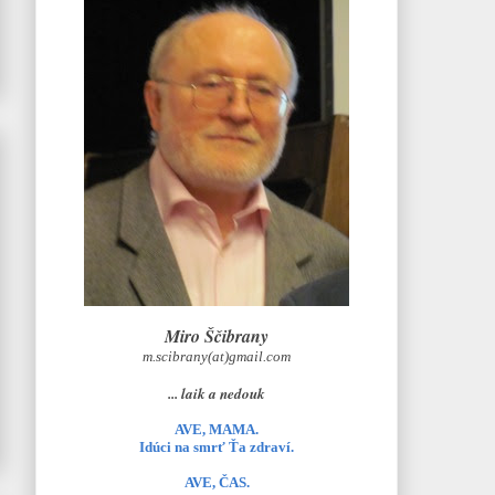
Miro Ščibrany
m.scibrany(at)gmail.com
... laik a nedouk
AVE, MAMA.
Idúci na smrť Ťa zdraví.
AVE, ČAS.