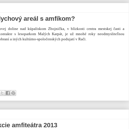
dychový areál s amfíkom?
ovej doline nad kúpaliskom Zbojnička, v blízkosti centra mestskej časti a
ontakte s lesoparkom Malých Karpát, je už mnohé roky neodmysliteľnou
obraní a iných kultúrno-spoločenských podujatí v Rači.
kcie amfiteátra 2013