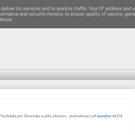
deliver its services and to analyze traffic. Your IP address and 
formance and security metrics to ensure quality of service, gen
abuse.
 Procházku pre Slovensko a jeho občanov - podrobnosti viď
manifest ALFA
.