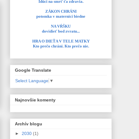
Idúci na smrť ťa zdravia.
ZÁKON CHRÁNI
potomka v maternici biedne
NA VŔŠKU
dovidieť bod zvratu...
HRA O DIEŤA V TELE MATKY
Kto prečo chráni. Kto prečo nie.
Google Translate
Select Language
▼
Najnovšie komenty
Archív blogu
►
2030
(1)