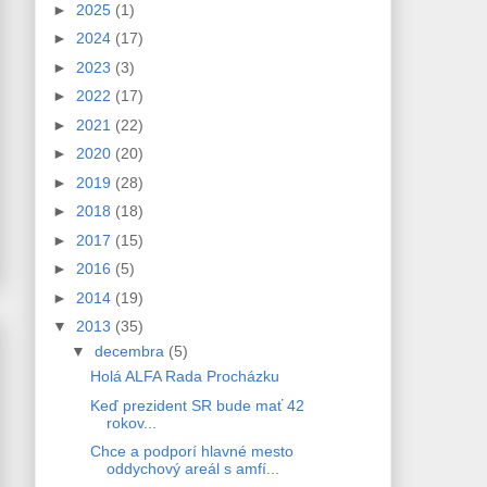
►
2025
(1)
►
2024
(17)
►
2023
(3)
►
2022
(17)
►
2021
(22)
►
2020
(20)
►
2019
(28)
►
2018
(18)
►
2017
(15)
►
2016
(5)
►
2014
(19)
▼
2013
(35)
▼
decembra
(5)
Holá ALFA Rada Procházku
Keď prezident SR bude mať 42
rokov...
Chce a podporí hlavné mesto
oddychový areál s amfí...