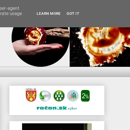
user-agent
erate usage
LEARN MORE
GOT IT