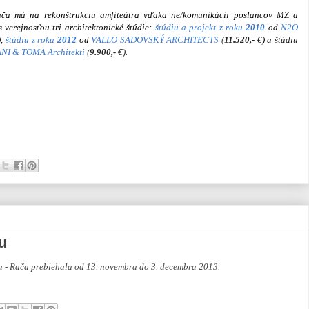
ča má na rekonštrukciu amfiteátra vďaka ne/komunikácii poslancov MZ a
s verejnosťou tri architektonické štúdie:
štúdiu a projekt z roku
2010
od
N2O
),
štúdiu z roku
2012
od
VALLO SADOVSKÝ ARCHITECTS
(
11.520,- €
) a
štúdiu
ANI
&
TOMA Architekti
(
9.900,- €
).
u
va - Rača prebiehala od 13. novembra do 3. decembra 2013.