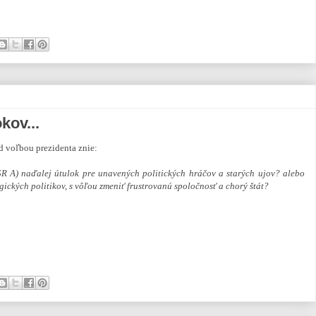
kov...
d voľbou prezidenta znie:
R A) naďalej útulok pre unavených politických hráčov a starých ujov? alebo
gických politikov, s vôľou zmeniť frustrovanú spoločnosť a chorý štát?