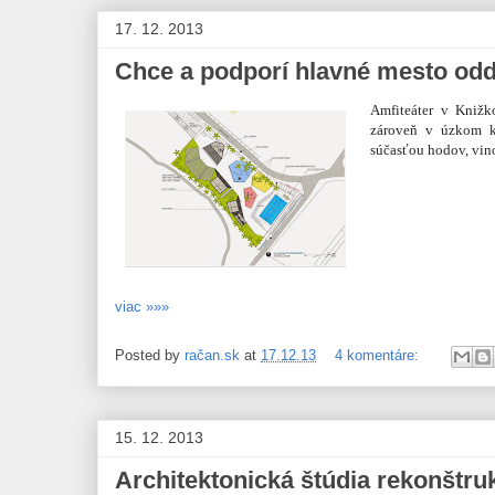
17. 12. 2013
Chce a podporí hlavné mesto od
Amfiteáter v Knižk
zároveň v úzkom k
súčasťou hodov, vin
viac »»»
Posted by
račan.sk
at
17.12.13
4 komentáre:
15. 12. 2013
Architektonická štúdia rekonštru