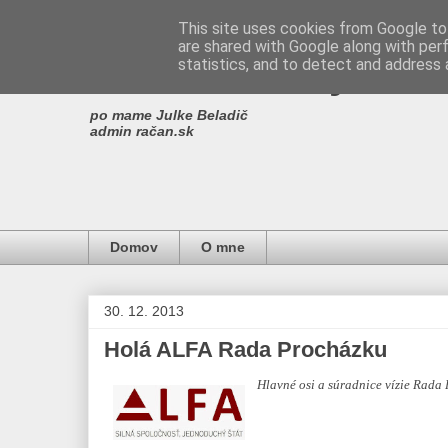
This site uses cookies from Google to 
are shared with Google along with per
Miro Ščibrany
statistics, and to detect and address 
po mame Julke Beladič
admin račan.sk
Domov
O mne
30. 12. 2013
Holá ALFA Rada Procházku
Hlavné osi a súradnice vízie Rada