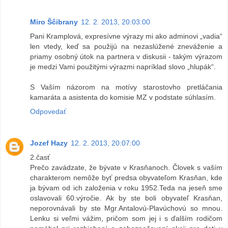
Miro Ščibrany
12. 2. 2013, 20:03:00
Pani Kramplová, expresívne výrazy mi ako adminovi „vadia“
len vtedy, keď sa použijú na nezaslúžené zneváženie a
priamy osobný útok na partnera v diskusii - takým výrazom
je medzi Vami použitými výrazmi napríklad slovo „hlupák“.
S Vaším názorom na motívy starostovho pretláčania
kamaráta a asistenta do komisie MZ v podstate súhlasím.
Odpovedať
Jozef Hazy
12. 2. 2013, 20:07:00
2.časť
Prečo zavádzate, že bývate v Krasňanoch. Človek s vaším
charakterom nemôže byť predsa obyvateľom Krasňan, kde
ja bývam od ich založenia v roku 1952.Teda na jeseň sme
oslavovali 60.výročie. Ak by ste boli obyvateľ Krasňan,
neporovnávali by ste Mgr.Antalovú-Plavúchovú so mnou.
Lenku si veľmi vážim, pričom som jej i s ďalším rodičom