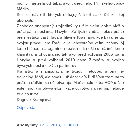
môjho manžela od teba, ako trojjediného Pilinského-Jónu-
Mórika.
Boli to práve tí, ktorých obhajuješ, ktorí sa znížili k takej
úbohosti.
Zbabelec anonymný, trojjediný, ty určite veľmi dobre vieš o
práci pána poslanca Házyho. Za tých dvadsať rokov práce
pre mestskú časť Rača a hlavne Krasňany, kde býva, je už
svojou prácou pre Raču a jej obyvateľov veľmi známy. Aj
touto hlúpou a arogantnou reakciou ti nešlo o nič iné, len o
klamstvá a ohováranie, tak ako pred voľbami 2006 pána
Házyho a pred voľbami 2010 pána Zvonára a svojich
bývalých poslaneckých partnerov.
Klamstvo a manipulácia je tvojou metódou, anonymný
trojjediný. Máš, ale smolu, už dosť veľa ľudí Vám trom na to
prišlo a ďalším sa oči otvárajú. Máš smolu, lebo ROA určite
ešte mnohým obyvateľom Rače oči otvorí a ver mi, nebude
to dlho trvať.
Dagmar Kramplová
Odpovedať
Anonymný
12. 2. 2013, 16:00:00