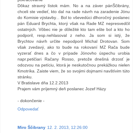
Dôkaz stravný lístok mám. No a na záver pánŠčibrány,
chceli ste vedieť, kto dal na rade návrh na zaradenie Jónu
do Komisie výstavby... Bol to vševedúci dlhoročný poslanec
pán Eduard Brychta, ktorý však na Rade MZ nepresvedčil
ostatných. Vôbec nie je dôležité kto tam ešte bol a kto ho
podporil, resp.nehlasoval z neho. Ja som si istý, že
Brychtov návrh určite nepodporil Michal Drotovan. Som
však zvedavý, ako to bude na rokovaní MZ Rača bude
vyzerať dnes a čo v prípade Jónovho úspechu urobia
napr.petičiari Račany Rosso, pretože dnešná drzosť je
odozvou na petíciu, ktorá je neskutočnou prekážkou nielen
Kmotríka. Zaiste viem, že so svojimi dojmami navštívim túto
stránku.
V Bratislave dňa 12.2.2013
Prajem vám príjemný deň poslanec Jozef Házy
- dokončenie -
Odpovedať
Miro Ščibrany
12. 2. 2013, 12:26:00