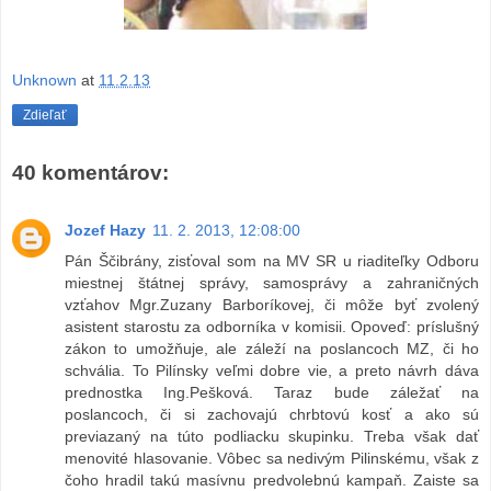
Unknown
at
11.2.13
Zdieľať
40 komentárov:
Jozef Hazy
11. 2. 2013, 12:08:00
Pán Ščibrány, zisťoval som na MV SR u riaditeľky Odboru
miestnej štátnej správy, samosprávy a zahraničných
vzťahov Mgr.Zuzany Barboríkovej, či môže byť zvolený
asistent starostu za odborníka v komisii. Opoveď: príslušný
zákon to umožňuje, ale záleží na poslancoch MZ, či ho
schvália. To Pilínsky veľmi dobre vie, a preto návrh dáva
prednostka Ing.Pešková. Taraz bude záležať na
poslancoch, či si zachovajú chrbtovú kosť a ako sú
previazaný na túto podliacku skupinku. Treba však dať
menovité hlasovanie. Vôbec sa nedivým Pilinskému, však z
čoho hradil takú masívnu predvolebnú kampaň. Zaiste sa