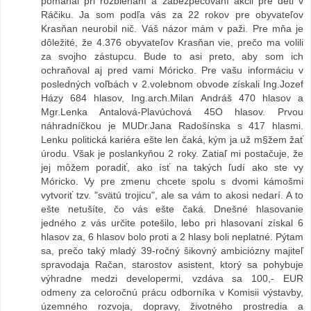
pomáhal pri rozbiehaní a zabezpečovaní akcii pre deti v
Ráčiku. Ja som podľa vás za 22 rokov pre obyvateľov
Krasňan neurobil nič. Váš názor mám v paži. Pre mňa je
dôležité, že 4.376 obyvateľov Krasňan vie, prečo ma volili
za svojho zástupcu. Bude to asi preto, aby som ich
ochraňoval aj pred vami Móricko. Pre vašu informáciu v
posledných voľbách v 2.volebnom obvode získali Ing.Jozef
Házy 684 hlasov, Ing.arch.Milan Andráš 470 hlasov a
Mgr.Lenka Antalová-Plavúchová 45O hlasov. Prvou
náhradníčkou je MUDr.Jana Radošínska s 417 hlasmi.
Lenku politická kariéra ešte len čaká, kým ja už m§žem žať
úrodu. Však je poslankyňou 2 roky. Zatiaľ mi postačuje, že
jej môžem poradiť, ako ísť na takých ľudí ako ste vy
Móricko. Vy pre zmenu chcete spolu s dvomi kámošmi
vytvoriť tzv. "svätú trojicu", ale sa vám to akosi nedarí. A to
ešte netušíte, čo vás ešte čaká. Dnešné hlasovanie
jedného z vás určite potešilo, lebo pri hlasovaní získal 6
hlasov za, 6 hlasov bolo proti a 2 hlasy boli neplatné. Pýtam
sa, prečo taký mladý 39-ročný šikovný ambiciózny majiteľ
spravodaja Račan, starostov asistent, ktorý sa pohybuje
výhradne medzi developermi, vzdáva sa 100,- EUR
odmeny za celoročnú prácu odborníka v Komisii výstavby,
územného rozvoja, dopravy, životného prostredia a