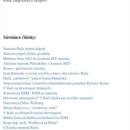
koňa záujmových skupín?
Súvisiace články:
Starosta Rače dostal nápad
Starosta utrpel ďalšiu porážku
Martina Jónu tlačí do komisie MZ starosta
Asistent starostu Pilinského v komisii MZ?
Rosso s príchuťou cenzúry
Ivan Kmotrík vyvolal nevôľu a hnev obyvateľov Rače
Ďalší „salámový“ pokus Ivana Kmotríka
Stop nezmyselnej výstavbe a Kmotríkovmu projektu Račany Rosso
V Rači sa developeri zbláznili...
Starosta na KDH - KDH na starostu
Otvorená samospráva? V Rači úloha pre nového starostu!
Starosta (a) Miro Ščibrany
Media Rača s.r.o. - kreatívny zisk?
V Rači sa zbláznili nielen developeri
Hrubá čiara za ďalšou neslušnosťou KDH
Kope Ing. arch. Virsíková za Raču?
O hračke menom Rača