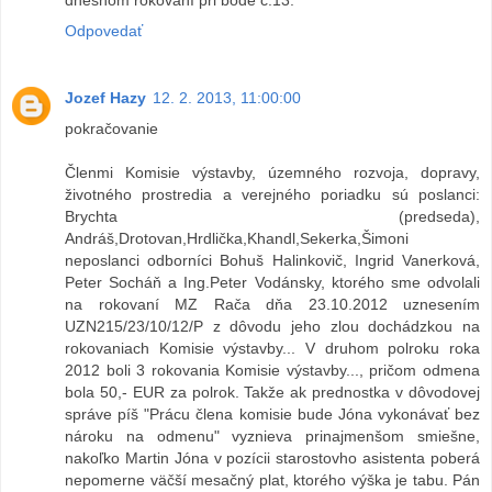
Odpovedať
Jozef Hazy
12. 2. 2013, 11:00:00
pokračovanie
Členmi Komisie výstavby, územného rozvoja, dopravy,
životného prostredia a verejného poriadku sú poslanci:
Brychta (predseda),
Andráš,Drotovan,Hrdlička,Khandl,Sekerka,Šimoni
neposlanci odborníci Bohuš Halinkovič, Ingrid Vanerková,
Peter Socháň a Ing.Peter Vodánsky, ktorého sme odvolali
na rokovaní MZ Rača dňa 23.10.2012 uznesením
UZN215/23/10/12/P z dôvodu jeho zlou dochádzkou na
rokovaniach Komisie výstavby... V druhom polroku roka
2012 boli 3 rokovania Komisie výstavby..., pričom odmena
bola 50,- EUR za polrok. Takže ak prednostka v dôvodovej
správe píš "Prácu člena komisie bude Jóna vykonávať bez
nároku na odmenu" vyznieva prinajmenšom smiešne,
nakoľko Martin Jóna v pozícii starostovho asistenta poberá
nepomerne väčší mesačný plat, ktorého výška je tabu. Pán