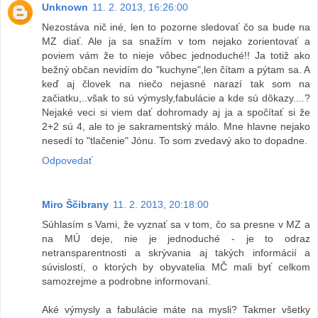
Unknown
11. 2. 2013, 16:26:00
Nezostáva nič iné, len to pozorne sledovať čo sa bude na
MZ diať. Ale ja sa snažím v tom nejako zorientovať a
poviem vám že to nieje vôbec jednoduché!! Ja totiž ako
bežný občan nevidím do "kuchyne",len čítam a pýtam sa. A
keď aj človek na niečo nejasné narazí tak som na
začiatku,..však to sú výmysly,fabulácie a kde sú dôkazy....?
Nejaké veci si viem dať dohromady aj ja a spočítať si že
2+2 sú 4, ale to je sakramentský málo. Mne hlavne nejako
nesedí to "tlačenie" Jónu. To som zvedavý ako to dopadne.
Odpovedať
Miro Ščibrany
11. 2. 2013, 20:18:00
Súhlasím s Vami, že vyznať sa v tom, čo sa presne v MZ a
na MÚ deje, nie je jednoduché - je to odraz
netransparentnosti a skrývania aj takých informácií a
súvislostí, o ktorých by obyvatelia MČ mali byť celkom
samozrejme a podrobne informovaní.
Aké výmysly a fabulácie máte na mysli? Takmer všetky