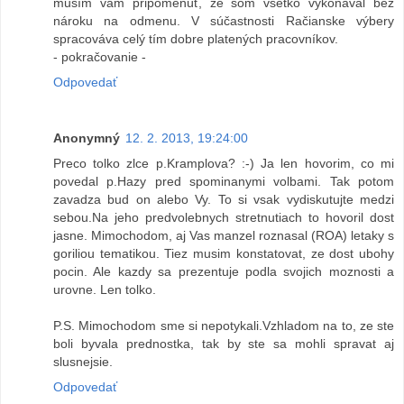
musím vám pripomenúť, že som všetko vykonával bez
nároku na odmenu. V súčastnosti Račianske výbery
spracováva celý tím dobre platených pracovníkov.
- pokračovanie -
Odpovedať
Anonymný
12. 2. 2013, 19:24:00
Preco tolko zlce p.Kramplova? :-) Ja len hovorim, co mi
povedal p.Hazy pred spominanymi volbami. Tak potom
zavadza bud on alebo Vy. To si vsak vydiskutujte medzi
sebou.Na jeho predvolebnych stretnutiach to hovoril dost
jasne. Mimochodom, aj Vas manzel roznasal (ROA) letaky s
goriliou tematikou. Tiez musim konstatovat, ze dost ubohy
pocin. Ale kazdy sa prezentuje podla svojich moznosti a
urovne. Len tolko.
P.S. Mimochodom sme si nepotykali.Vzhladom na to, ze ste
boli byvala prednostka, tak by ste sa mohli spravat aj
slusnejsie.
Odpovedať