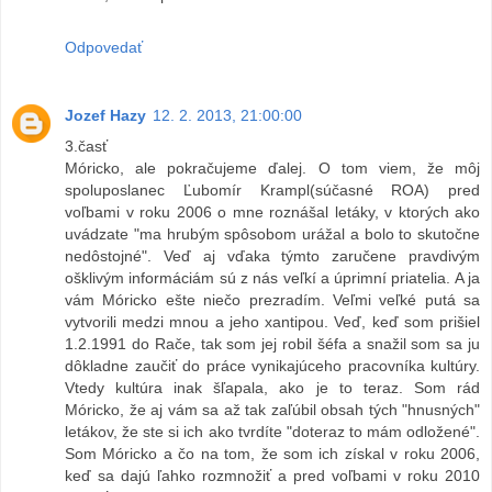
Odpovedať
Jozef Hazy
12. 2. 2013, 21:00:00
3.časť
Móricko, ale pokračujeme ďalej. O tom viem, že môj
spoluposlanec Ľubomír Krampl(súčasné ROA) pred
voľbami v roku 2006 o mne roznášal letáky, v ktorých ako
uvádzate "ma hrubým spôsobom urážal a bolo to skutočne
nedôstojné". Veď aj vďaka týmto zaručene pravdivým
ošklivým informáciám sú z nás veľkí a úprimní priatelia. A ja
vám Móricko ešte niečo prezradím. Veľmi veľké putá sa
vytvorili medzi mnou a jeho xantipou. Veď, keď som prišiel
1.2.1991 do Rače, tak som jej robil šéfa a snažil som sa ju
dôkladne zaučiť do práce vynikajúceho pracovníka kultúry.
Vtedy kultúra inak šľapala, ako je to teraz. Som rád
Móricko, že aj vám sa až tak zaľúbil obsah tých "hnusných"
letákov, že ste si ich ako tvrdíte "doteraz to mám odložené".
Som Móricko a čo na tom, že som ich získal v roku 2006,
keď sa dajú ľahko rozmnožiť a pred voľbami v roku 2010