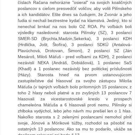
číslach Račana nehorázne "osieral" na svojich koaličných
poslancov s cieľom presvedčiť voličov, aby volili Pilínskeho
a ich kandidátov. Ešte dnes sa čudujem, že Zvonár a jeho
ľudia si nechali beztrestne kydať na klamstvá. Jediný, kto si
nenechal brnkať na nos bolo OZ ROA. Po voľbách boli
výsledky nasledovné: starosta Pilínsky (SZ), 3 poslanci
SMER-SD (Brychta,Madzin,Sekerka), 3 poslanci KDH
(Hrdlička, Jošt, Štofíra), 3 poslanci SDKÚ (Antalová-
Plavúchová, Drotovan, Šimoni), 2 poslanci SZ (Ján
Mesároš, Miloš Máťuš - pred voľbami za KDH), 2 poslanci
nezávislí NEKA (Andráš, Dobiášová), 1 poslanec SaS
(Khadl) a 1 poslanec nezávislý bez politickej príslušnosti
(Házy). Starosta hneď na prvom ustanovujúcom
zastupiteľstve dal hlasovať za svojho zástupcu Miloša
Máťuša (v tajných voľbách bolo prítomných 15 poslancov, z
toho 2 hlasy neboli platné a zo zvyšných 13 poslancov 7
hlasovali za vicestarostovské kreslo v prospech
chameleóna Máťuša a 6 hlasovali proti nemu. Pilínsky si
zhlboka vydýchol, lebo jeho návrh mu prešiel len o 1 hlas.
Nakoľko starosta s 2 zelenými poslancami nemohol plniť
svoje, Jónové a Mórikové túžby, rozhodol sa pôsobiť na
ostatných 13 poslancov. Ako sa mu to podarilo, ukáže sa
dnešnom rokovaní pri bode č.13.