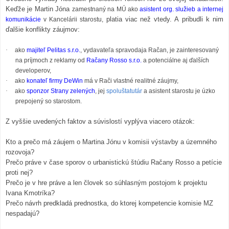
Keďže je Martin Jóna
zamestnaný na MÚ ako
asistent org. služieb a internej
platia viac než vtedy. A pribudli k nim
komunikácie
v Kancelárii starostu,
ďalšie konflikty záujmov:
·
ako
majiteľ Pelitas s.r.o.
, vydavateľa spravodaja Račan, je zainteresovaný
na príjmoch z reklamy od
Račany Rosso s.r.o.
a potenciálne aj ďalších
developerov,
·
ako
konateľ firmy DeWin
má v Rači vlastné realitné záujmy,
·
ako
sponzor Strany zelených
, jej
spoluštatutár
a asistent starostu je úzko
prepojený so starostom.
Z vyššie uvedených faktov a súvislostí vyplýva viacero otázok:
Kto a prečo má záujem o Martina Jónu v komisii výstavby a územného
rozovoja?
Prečo práve v čase sporov o urbanistickú štúdiu Račany Rosso a petície
proti nej?
Prečo je v hre práve a len človek so súhlasným postojom k projektu
Ivana Kmotríka?
Prečo návrh predkladá prednostka, do ktorej kompetencie komisie MZ
nespadajú?