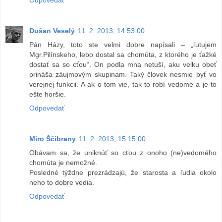
Dušan Veselý
11. 2. 2013, 14:53:00
Pán Házy, toto ste velmi dobre napísali – „ľutujem
Mgr.Pilínskeho, lebo dostal sa chomúta, z ktorého je ťažké
dostať sa so cťou“. On podla mna netuší, aku velku obeť
prináša záujmovým skupinam. Taký človek nesmie byť vo
verejnej funkcii. A ak o tom vie, tak to robí vedome a je to
ešte horšie.
Odpovedať
Miro Ščibrany
11. 2. 2013, 15:15:00
Obávam sa, že uniknúť so cťou z onoho (ne)vedomého
chomúta je nemožné.
Posledné týždne prezrádzajú, že starosta a ľudia okolo
neho to dobre vedia.
Odpovedať