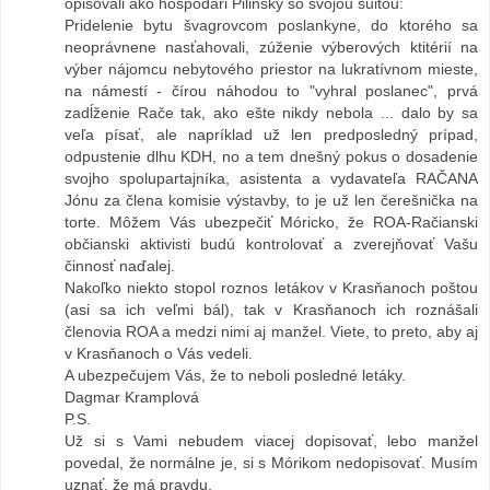
opisovali ako hospodári Pilinský so svojou suitou:
Pridelenie bytu švagrovcom poslankyne, do ktorého sa
neoprávnene nasťahovali, zúženie výberových ktitérií na
výber nájomcu nebytového priestor na lukratívnom mieste,
na námestí - čírou náhodou to "vyhral poslanec", prvá
zadĺženie Rače tak, ako ešte nikdy nebola ... dalo by sa
veľa písať, ale napríklad už len predposledný prípad,
odpustenie dlhu KDH, no a tem dnešný pokus o dosadenie
svojho spolupartajníka, asistenta a vydavateľa RAČANA
Jónu za člena komisie výstavby, to je už len čerešnička na
torte. Môžem Vás ubezpečiť Móricko, že ROA-Račianski
občianski aktivisti budú kontrolovať a zverejňovať Vašu
činnosť naďalej.
Nakoľko niekto stopol roznos letákov v Krasňanoch poštou
(asi sa ich veľmi bál), tak v Krasňanoch ich roznášali
členovia ROA a medzi nimi aj manžel. Viete, to preto, aby aj
v Krasňanoch o Vás vedeli.
A ubezpečujem Vás, že to neboli posledné letáky.
Dagmar Kramplová
P.S.
Už si s Vami nebudem viacej dopisovať, lebo manžel
povedal, že normálne je, si s Mórikom nedopisovať. Musím
uznať, že má pravdu.