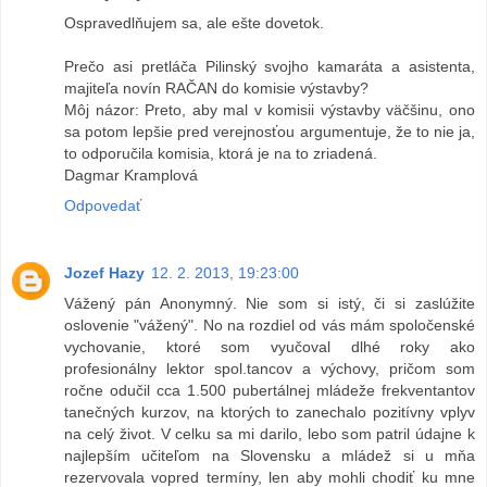
Ospravedlňujem sa, ale ešte dovetok.
Prečo asi pretláča Pilinský svojho kamaráta a asistenta,
majiteľa novín RAČAN do komisie výstavby?
Môj názor: Preto, aby mal v komisii výstavby väčšinu, ono
sa potom lepšie pred verejnosťou argumentuje, že to nie ja,
to odporučila komisia, ktorá je na to zriadená.
Dagmar Kramplová
Odpovedať
Jozef Hazy
12. 2. 2013, 19:23:00
Vážený pán Anonymný. Nie som si istý, či si zaslúžite
oslovenie "vážený". No na rozdiel od vás mám spoločenské
vychovanie, ktoré som vyučoval dlhé roky ako
profesionálny lektor spol.tancov a výchovy, pričom som
ročne odučil cca 1.500 pubertálnej mládeže frekventantov
tanečných kurzov, na ktorých to zanechalo pozitívny vplyv
na celý život. V celku sa mi darilo, lebo som patril údajne k
najlepším učiteľom na Slovensku a mládež si u mňa
rezervovala vopred termíny, len aby mohli chodiť ku mne