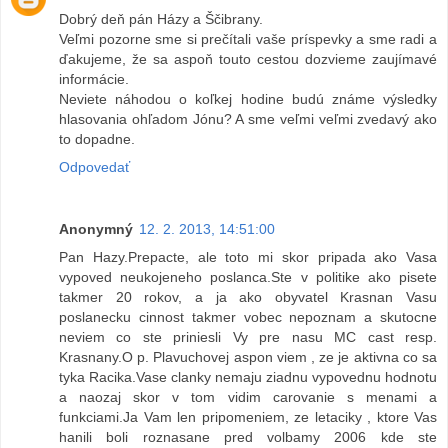
Dobrý deň pán Házy a Ščibrany.
Veľmi pozorne sme si prečítali vaše príspevky a sme radi a
ďakujeme, že sa aspoň touto cestou dozvieme zaujímavé
informácie.
Neviete náhodou o koľkej hodine budú známe výsledky
hlasovania ohľadom Jónu? A sme veľmi veľmi zvedavý ako
to dopadne.
Odpovedať
Anonymný
12. 2. 2013, 14:51:00
Pan Hazy.Prepacte, ale toto mi skor pripada ako Vasa
vypoved neukojeneho poslanca.Ste v politike ako pisete
takmer 20 rokov, a ja ako obyvatel Krasnan Vasu
poslanecku cinnost takmer vobec nepoznam a skutocne
neviem co ste priniesli Vy pre nasu MC cast resp.
Krasnany.O p. Plavuchovej aspon viem , ze je aktivna co sa
tyka Racika.Vase clanky nemaju ziadnu vypovednu hodnotu
a naozaj skor v tom vidim carovanie s menami a
funkciami.Ja Vam len pripomeniem, ze letaciky , ktore Vas
hanili boli roznasane pred volbamy 2006 kde ste