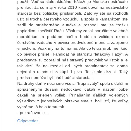
použiť. Veď sú stále aktuálne. Ešteže je Móricko nestrácate
prehľad. Ja som aj v roku 2010 kandidoval na nezávislého
starostu bez politickej príslušnosti. Zato vy ste sa rozhodli
užiť si trocha čerstvého vzduchu a spolu s kamarátom ste
sadli do strieborného autíčka a rozhodli ste sa trošku
papierikmi znečistiť Raču. Však my zatiaľ porušíme volebné
moratórium a podáme naším budúcim voličom okrem
čerstvého vzduchu v pivnici predvolebné menu a zapijeme
vínečkom. Však my na to máme. Ale čo teraz urobíme, keď
do pivnice prišiel i kandidát na starostu "letákový Házy". A
predstavte si, zobral si náš stravný predvolebný lístok a je
tak drzí, že na rozdiel od iných prominentov sa doma
nejedol a u nás si zakúpil 1 pivo. To je ale drzosť. Taký
predsa nemôže byť náš budúci starosta.
Na druhý deň v noci sme všetci "traja svätý" spolu s ďalšími
spriaznenými dušami nedočkavo čakali v našom pube
čakali na priebeh volieb. Prinášaním ďalších volebných
výsledkov z jednotlivých okrskov sme si boli istí, že voľby
vyhráme. A bolo tomu tak.
- pokračovanie -
Odpovedať