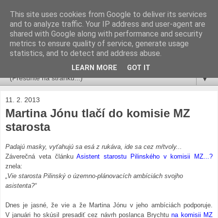
This site uses cookies from Google to deliver its services
Miro Ščibrany
and to analyze traffic. Your IP address and user-agent are
shared with Google along with performance and security
metrics to ensure quality of service, generate usage
po mame Julke Beladič
statistics, and to detect and address abuse.
admin račan.sk
LEARN MORE
GOT IT
▼
11. 2. 2013
Martina Jónu tlačí do komisie MZ
starosta
Padajú masky, vyťahujú sa esá z rukáva, ide sa cez mŕtvoly...
Záverečná veta článku
Asistent starostu Pilinského v komisii MZ...?
znela:
„Vie starosta Pilinský o územno-plánovacích ambíciách svojho
asistenta?“
Dnes je jasné, že vie a že Martina Jónu v jeho ambíciách podporuje.
V januári ho skúsil presadiť cez návrh poslanca Brychtu
na komisii MZ