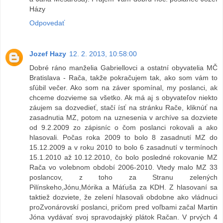
Házy
Odpovedať
Jozef Hazy
12. 2. 2013, 10:58:00
Dobré ráno manželia Gabriellovci a ostatní obyvatelia MČ
Bratislava - Rača, takže pokračujem tak, ako som vám to
sľúbil večer. Ako som na záver spomínal, my poslanci, ak
chceme dozvieme sa všetko. Ak má aj s obyvateľov niekto
záujem sa dozvedieť, stačí ísť na stránku Rače, kliknúť na
zasadnutia MZ, potom na uznesenia v archíve sa dozviete
od 9.2.2009 zo zápisníc o čom poslanci rokovali a ako
hlasovali. Počas roka 2009 to bolo 8 zasadnutí MZ do
15.12.2009 a v roku 2010 to bolo 6 zasadnutí v termínoch
15.1.2010 až 10.12.2010, čo bolo posledné rokovanie MZ
Rača vo volebnom období 2006-2010. Vtedy malo MZ 33
poslancov, z toho za Stranu zelených
Pilínskeho,Jónu,Mórika a Máťuša za KDH. Z hlasovaní sa
taktiež dozviete, že zelení hlasovali obdobne ako vládnuci
proZvonárovskí poslanci, pričom pred voľbami začal Martin
Jóna vydávať svoj spravodajský plátok Račan. V prvých 4