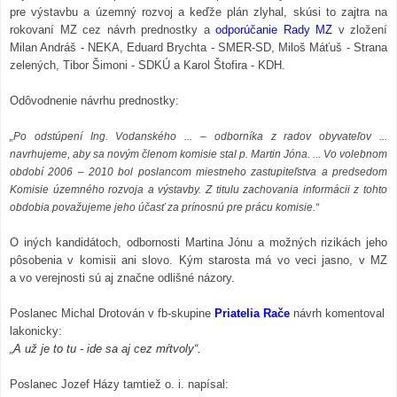
pre výstavbu a územný rozvoj a keďže plán zlyhal, skúsi to zajtra na
rokovaní MZ cez návrh prednostky a
odporúčanie Rady MZ
v zložení
Milan Andráš - NEKA, Eduard Brychta - SMER-SD, Miloš Máťuš - Strana
zelených, Tibor Šimoni - SDKÚ a Karol Štofira - KDH.
Odôvodnenie návrhu prednostky:
„Po odstúpení Ing. Vodanského ... – odborníka z radov obyvateľov ...
navrhujeme, aby sa novým členom komisie stal p. Martin Jóna. ... Vo volebnom
období 2006 – 2010 bol poslancom miestneho zastupiteľstva a predsedom
Komisie územného rozvoja a výstavby. Z titulu zachovania informácii z tohto
obdobia považujeme jeho účasť za prínosnú pre prácu komisie.“
O iných kandidátoch, odbornosti Martina Jónu a možných rizikách jeho
pôsobenia v komisii ani slovo. Kým starosta má vo veci jasno, v MZ
a vo verejnosti sú aj značne odlišné názory.
Poslanec Michal Drotován v fb-skupine
Priatelia Rače
návrh komentoval
lakonicky:
„
A už je to tu - ide sa aj cez mŕtvoly“.
Poslanec Jozef Házy tamtiež o. i. napísal: