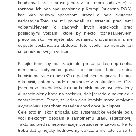
kandidovali za starostu(doteraz to mam odlozene) a
roznasal ich Vas spoluposlanec p.Krampl (sucasna ROA),
kde Vas hrubym sposobom urazal a bolo skutocne
nedostojne.Toto ste mi povedali na stretnuti pred tymi
volbami.Neviem o ziadnych inych letacikoch pred
poslednymi volbami, ktore by niekto roznasal.Neviem,
preco sa skor venujete ako poslanec ohovaraniam a nie
odpoctu poslanca za obdobie. Toto svedci, ze nemate asi
co ponuknut svojim volicom.
K tejto teme by ma zaujimalo preco je tak nepriatelna
nominacia dotycneho pana do komisie. Lebo predsa
komisia ma viac clenov (8?) a pokial viem najprv sa hlasuje
v komisii, potom v rade a nakoniec v zastupitelstve. Cize
jeden navrh akehokolvek clena komisie moze byt schvaleny
aj neschvaleny hned na zaciatku, dalej v rade a nakoniec v
zastupitelstve. Tvrdit, ze jeden clen komisie moze ovplyvnit
akymkolvek sposobom zasadne chod obce je hlupost.
Cele toto mi skor pripada ako systematicke vedenie boja
voci niektorym osobam a samotnemu uradu (starostovi).
Takto sa predsa nepreukazuje porusovanie zakona. Na to
treba dat aj nejaky hodnoverny dokaz, a nie toto co sa tu