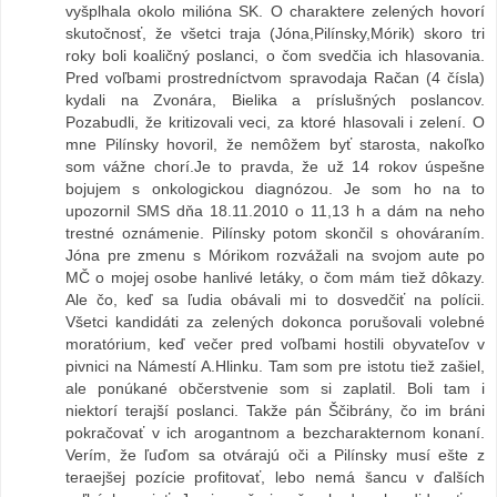
vyšplhala okolo milióna SK. O charaktere zelených hovorí
skutočnosť, že všetci traja (Jóna,Pilínsky,Mórik) skoro tri
roky boli koaličný poslanci, o čom svedčia ich hlasovania.
Pred voľbami prostredníctvom spravodaja Račan (4 čísla)
kydali na Zvonára, Bielika a príslušných poslancov.
Pozabudli, že kritizovali veci, za ktoré hlasovali i zelení. O
mne Pilínsky hovoril, že nemôžem byť starosta, nakoľko
som vážne chorí.Je to pravda, že už 14 rokov úspešne
bojujem s onkologickou diagnózou. Je som ho na to
upozornil SMS dňa 18.11.2010 o 11,13 h a dám na neho
trestné oznámenie. Pilínsky potom skončil s ohováraním.
Jóna pre zmenu s Mórikom rozvážali na svojom aute po
MČ o mojej osobe hanlivé letáky, o čom mám tiež dôkazy.
Ale čo, keď sa ľudia obávali mi to dosvedčiť na polícii.
Všetci kandidáti za zelených dokonca porušovali volebné
moratórium, keď večer pred voľbami hostili obyvateľov v
pivnici na Námestí A.Hlinku. Tam som pre istotu tiež zašiel,
ale ponúkané občerstvenie som si zaplatil. Boli tam i
niektorí terajší poslanci. Takže pán Ščibrány, čo im bráni
pokračovať v ich arogantnom a bezcharakternom konaní.
Verím, že ľuďom sa otvárajú oči a Pilínsky musí ešte z
teraejšej pozície profitovať, lebo nemá šancu v ďalších