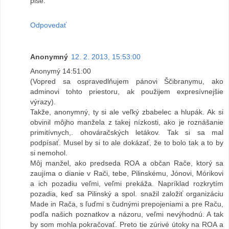
pise.
Odpovedať
Anonymný
12. 2. 2013, 15:53:00
Anonymý 14:51:00
(Vopred sa ospravedlňujem pánovi Ščibranymu, ako
adminovi tohto priestoru, ak použijem expresívnejšie
výrazy).
Takže, anonymný, ty si ale veľký zbabelec a hlupák. Ak si
obvinil môjho manžela z takej nízkosti, ako je roznášanie
primitívnych,. ohováračských letákov. Tak si sa mal
podpísať. Musel by si to ale dokázať, že to bolo tak a to by
si nemohol.
Môj manžel, ako predseda ROA a občan Rače, ktorý sa
zaujíma o dianie v Rači, tebe, Pilinskému, Jónovi, Mórikovi
a ich pozadiu veľmi, veľmi prekáža. Napríklad rozkrytím
pozadia, keď sa Pilinský a spol. snažil založiť organizáciu
Made in Rača, s ľuďmi s čudnými prepojeniami a pre Raču,
podľa našich poznatkov a názoru, veľmi nevýhodnú. A tak
by som mohla pokračovať. Preto tie zúrivé útoky na ROA a