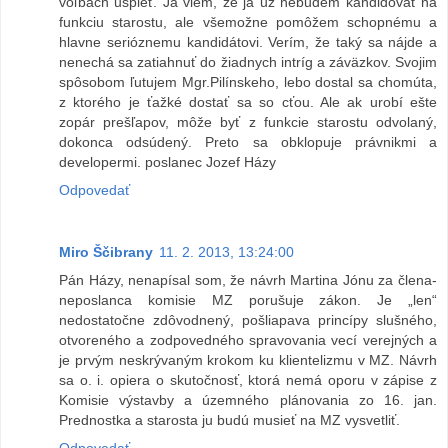
voľbách uspieť. Ja viem, že ja už nebudem kandidovať na
funkciu starostu, ale všemožne pomôžem schopnému a
hlavne serióznemu kandidátovi. Verím, že taký sa nájde a
nenechá sa zatiahnuť do žiadnych intríg a záväzkov. Svojim
spôsobom ľutujem Mgr.Pilínskeho, lebo dostal sa chomúta,
z ktorého je ťažké dostať sa so cťou. Ale ak urobí ešte
zopár prešľapov, môže byť z funkcie starostu odvolaný,
dokonca odsúdený. Preto sa obklopuje právnikmi a
developermi. poslanec Jozef Házy
Odpovedať
Miro Ščibrany
11. 2. 2013, 13:24:00
Pán Házy, nenapísal som, že návrh Martina Jónu za člena-
neposlanca komisie MZ porušuje zákon. Je „len“
nedostatočne zdôvodnený, pošliapava princípy slušného,
otvoreného a zodpovedného spravovania vecí verejných a
je prvým neskrývaným krokom ku klientelizmu v MZ. Návrh
sa o. i. opiera o skutočnosť, ktorá nemá oporu v zápise z
Komisie výstavby a územného plánovania zo 16. jan.
Prednostka a starosta ju budú musieť na MZ vysvetliť.
Odpovedať