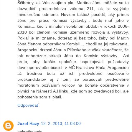
Ščibrány, ak Vás zaujíma plat Martina Jónu môžete sa to
dozvedieť prostredníctvo zákona 211, ak si vypýtate
minuloročnú odmenu. Neviem taktiež posúdiť, aký prínos
Jónu pre prácu Komisie výstavby... bude mať jeho v
Komisii..., keď v minulom volebnom období v rokoch 2006-
2010 bol členom Komisie územného rozvoja a výstavby.
Pokiaľ je mi známe, doteraz aj bez toho, žeby bol Martin
Jóna členom odborníkom Komisii..., chodil na jej rokovania.
Aroganciou drzosti Jónu a Pilínskeho je však skutočnosť, že
tak nehorázne strkajú Jónu do Komisie výstavby... Asi
preto, aby ľahšie spoločne uspokojovali požiadavky
developerov pôsobiacich v MČ Bratislava-Rača. Aroganciou
až trestnou bola už ich predvolebné osočovanie
protikandidátov aj v tom, že porušovali predvolebné
moratórium pozvaním voličov na bohaté občerstvenie v
pivnici na Námestí A.Hlinku, kde som so zvedavosti bol, ale
pohostenie som si platil.
Odpovedať
Jozef Hazy
12. 2. 2013, 11:03:00
pokračovanie