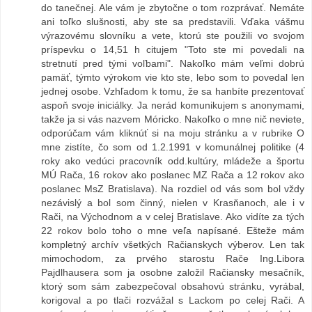
do tanečnej. Ale vám je zbytočne o tom rozprávať. Nemáte
ani toľko slušnosti, aby ste sa predstavili. Vďaka vášmu
výrazovému slovníku a vete, ktorú ste použili vo svojom
príspevku o 14,51 h citujem "Toto ste mi povedali na
stretnutí pred tými voľbami". Nakoľko mám veľmi dobrú
pamäť, týmto výrokom vie kto ste, lebo som to povedal len
jednej osobe. Vzhľadom k tomu, že sa hanbíte prezentovať
aspoň svoje iniciálky. Ja nerád komunikujem s anonymami,
takže ja si vás nazvem Móricko. Nakoľko o mne nič neviete,
odporúčam vám kliknúť si na moju stránku a v rubrike O
mne zistíte, čo som od 1.2.1991 v komunálnej politike (4
roky ako vedúci pracovník odd.kultúry, mládeže a športu
MÚ Rača, 16 rokov ako poslanec MZ Rača a 12 rokov ako
poslanec MsZ Bratislava). Na rozdiel od vás som bol vždy
nezávislý a bol som činný, nielen v Krasňanoch, ale i v
Rači, na Východnom a v celej Bratislave. Ako vidíte za tých
22 rokov bolo toho o mne veľa napísané. Ešteže mám
kompletný archív všetkých Račianskych výberov. Len tak
mimochodom, za prvého starostu Rače Ing.Libora
Pajdlhausera som ja osobne založil Račiansky mesačník,
ktorý som sám zabezpečoval obsahovú stránku, vyrábal,
korigoval a po tlači rozvážal s Lackom po celej Rači. A