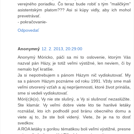
verejného poriadku. Čo teraz bude robiť s tým "maličkým"
asistentským platom??? Asi si kúpy vidly, aby ich mohol
prevetrávať.
- pokračovanie-
Odpovedať
Anonymný
12. 2. 2013, 20:29:00
Anonymý Móricko, páči sa mi to oslovenie, ktorým Vás
nazval pán Házy, je totiž veľmi výstižné, len neviem, či by
nemalo byť kratšie.
Ja si nepotrebujem s pánom Házym nič vydiskutovať. My
sa s pánom Házym poznáme od roku 1991. Vždy sme mali
veľmi otvorený vzťah a aj nepríjemnosti, ktoré život prináša,
sme si vedeli vydiskutovať.
Móri(c)k(o), Vy nie ste slušný, a Vy si slušnosť nezaslúžite.
Ste klamár. Vy veľmi dobre viete kto tie hanlivé letáky
roznášal, kto ich podhodil pod bránu obecného domu a
viete aj to, že ste boli videný. Viete, že je na to dosť
svedkov.
A ROA letáky s gorilou tématikou boli veľmi výstižné, presne