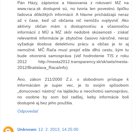
Pán Házy, zápisnice a hlasovania z rokovaní MZ na
www.raca.sk dostupné sú, no tvoria len povestnú špičku
ľadovca dôležitých informácií. A hlavne prichádzajú neraz
až v čase, keď už občania nič nemôžu ovplyvniť. Ako
aktívny občan mám s dostupnosťou a včasnosťou
informácií z MÚ a MZ skôr nedobré skúsenosti - získať
relevantné informácie je zbytočne časovo náročné, neraz
vyžaduje doslova detektívnu prácu a občas je to aj
nemožné. MČ Rača musí prejsť ešte dlhú cestu, kým tu
bude otvorená samospráva (viď hodnotenie TIS z roku
2012 http://mesta2012.transparency.sk/sk/sets/mesta-
2012/Bratislava_Raca/info).
Áno, zákon 211/2000 Z.z. o slobodnom prístupe k
informáciám je super vec, je to svojím spôsobom
„donucovací nástroj“ na lajdácku a neochotnú samosprávu,
no osobne by som bol radšej, keby informácie boli
dostupné aj bez jeho použitia.
Odpovedať
Unknown
12. 2. 2013, 14:25:00