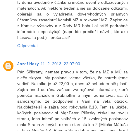
tvrdenia uvedené v článku si možno overiť v odkazovaných
materiáloch. Ak niektoré tvrdenia nie sú doložené odkazmi,
opierajú sa o vyjadrenia dôveryhodných priamych
účastníkov zasadnutí komisií MZ a rokovaní MZ. Zápisnice
z Komisie výstavby a z Rady MR bohužiaľ príliš podrobné
informácie neposkytujú (napr. kto predložil návrh, kto ako
hlasoval a pod.) - prečo asi?
Odpovedať
Jozef Hazy
11. 2. 2013, 22:07:00
Pán Ščibrány, nemáte pravdu v tom, že na MZ a MÚ sa
niečo skrýva. My poslanci vieme všetko, čo potrebujeme
vedieť. Nakoľko je už 22,00 h, dnes už nebudem nič písať.
Zajtra hneď od rána začnem zverejňovať informácie, ktoré
pomôžu manželom Gabriellim a iným zorientovať sa. A
samozrejme, že zodpoviem i Vám na veľa otázok.
Najdôležitejší je zajtra bod rokovania č.13. Tam sa ukáže,
koľkých poslancov si Mgr.Peter Pilínsky získal na svoju
stranu, lebo inheď po voľbách z 15 zvolených poslancov
mala Strana zelených okrem starostu len 2 (Miloša Máťuša
a Jána Mesároša). Prajem Vám dobrú noc. poslanec Jozef