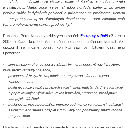
„...
žiadam ... zápisnice zo všetkých rokovaní Komisie územného rozvoja
Martin Jóna
... zo svojej
a výstavby. ...
nie je náhradou Ing.Vodánskeho
pozície môže kedykoľvek požiadať o prítomnosť na predmetnej komisii
... má prepojenia aj na stavebných developerov ... som zásadne proti
tomuto nehoráznemu návrhu prednostky.“
Publicista Peter Kunder v kritických novinách
Fair-play v Rači
už v roku
2007, v čase, keď bol Martin Jóna poslancom a členom komisií MZ,
upozornil na možné oblasti konfliktu záujmov. Citujem časť jeho
upozornení:
·
komisia územného rozvoja a výstavby by mohla pripraviť návrhy, z ktorých
budú profitovať firmy poslanca,
·
poslanec môže využiť svoj nadštandardný vzťah s úradom a jeho
zamestnancami,
·
poslanec môže využiť v prospech svojich firiem nadštandardné informácie
o pripravovaných výstavbách, rekonštrukciách, predajoch, prenájmoch,
verejných súťažiach,
·
poslanec sa môže podieľať na príprave podmienok vo verejných súťažiach
s účasťou jeho firiem a prispieť k tomu, aby boli podmienky súťaží vhodné
pre jeho firmu.
Uvedené výhrady nestratili po šiestich rokoch nič zo svojej aktuálnosti.