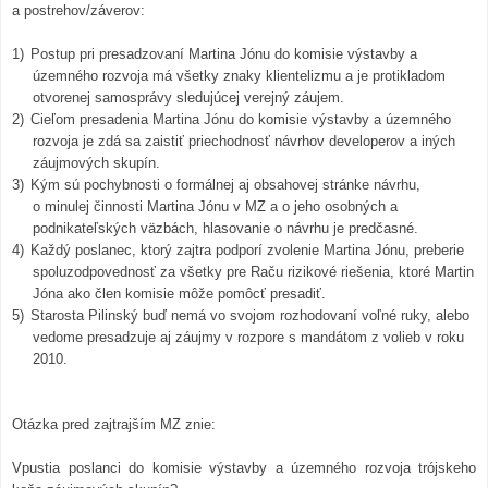
a postrehov/záverov:
1)
Postup pri presadzovaní Martina Jónu do komisie výstavby a
územného rozvoja má všetky znaky klientelizmu a je protikladom
otvorenej samosprávy sledujúcej verejný záujem.
2)
Cieľom presadenia Martina Jónu do komisie výstavby a územného
rozvoja je zdá sa zaistiť priechodnosť návrhov developerov a iných
záujmových skupín.
3)
Kým sú pochybnosti o formálnej aj obsahovej stránke návrhu,
o minulej činnosti Martina Jónu v MZ a o jeho osobných a
podnikateľských väzbách, hlasovanie o návrhu je predčasné.
4)
Každý poslanec, ktorý zajtra podporí zvolenie Martina Jónu, preberie
spoluzodpovednosť za všetky pre Raču rizikové riešenia, ktoré Martin
Jóna ako člen komisie môže pomôcť presadiť.
5)
Starosta Pilinský buď nemá vo svojom rozhodovaní voľné ruky, alebo
vedome presadzuje aj záujmy v rozpore s mandátom z volieb v roku
2010.
Otázka pred zajtrajším MZ znie:
Vpustia poslanci do komisie výstavby a územného rozvoja trójskeho