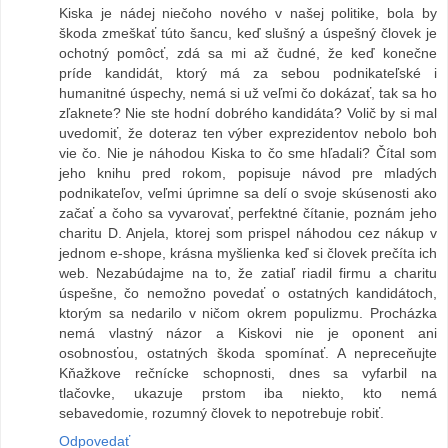
Kiska je nádej niečoho nového v našej politike, bola by
škoda zmeškať túto šancu, keď slušný a úspešný človek je
ochotný pomôcť, zdá sa mi až čudné, že keď konečne
príde kandidát, ktorý má za sebou podnikateľské i
humanitné úspechy, nemá si už veľmi čo dokázať, tak sa ho
zľaknete? Nie ste hodní dobrého kandidáta? Volič by si mal
uvedomiť, že doteraz ten výber exprezidentov nebolo boh
vie čo. Nie je náhodou Kiska to čo sme hľadali? Čítal som
jeho knihu pred rokom, popisuje návod pre mladých
podnikateľov, veľmi úprimne sa delí o svoje skúsenosti ako
začať a čoho sa vyvarovať, perfektné čítanie, poznám jeho
charitu D. Anjela, ktorej som prispel náhodou cez nákup v
jednom e-shope, krásna myšlienka keď si človek prečíta ich
web. Nezabúdajme na to, že zatiaľ riadil firmu a charitu
úspešne, čo nemožno povedať o ostatných kandidátoch,
ktorým sa nedarilo v ničom okrem populizmu. Procházka
nemá vlastný názor a Kiskovi nie je oponent ani
osobnosťou, ostatných škoda spomínať. A nepreceňujte
Kňažkove rečnícke schopnosti, dnes sa vyfarbil na
tlačovke, ukazuje prstom iba niekto, kto nemá
sebavedomie, rozumný človek to nepotrebuje robiť.
Odpovedať