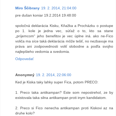
Miro Ščibrany
19. 2. 2014, 21:04:00
pre dušan koniar 19.2.2014 19:48:00
spoločná deklarácia Kisku, Kňažka a Procházku o postupe
po 1. kole je jedna vec, súťaž o to, kto sa stane
„príjemcom“ jeho benefitov je vec úplne iná. ako ne-Fico
voliča ma síce taká deklarácia môže tešiť, no nezbavuje ma
práva ani zodpovednosti voliť slobodne a podľa svojho
najlepšieho vedomia a svedomia.
Odpovedať
Anonymný
19. 2. 2014, 22:06:00
Ked je Kiska taky lahky super Fica, potom PRECO:
1. Preco taka antikampan? Este som nepostrehol, ze by
existovala taka silna antikampan proti inym kandidatom.
2. Preco si Fico nenecha antikampan proti Kiskovi az na
druhe kolo?