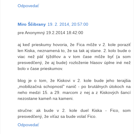
Odpovedať
Miro Ščibrany
19. 2. 2014, 20:57:00
pre Anonymný 19.2.2014 18:42:00
aj keď prieskumy hovoria, že Fica môže v 2. kole poraziť
len Kiska, neznamená to, že sa tak aj stane. 2. kolo bude o
viac než päť týždňov a v tom čase môže byť (a som
presvedčený, že aj bude) rozloženie hlasov úplne iné než
bolo v čase prieskumov.
blog je o tom, že Kiskovi v 2. kole bude jeho terajšia
„mobilizačná schopnosť“ nanič - po brutálnych útokoch na
neho medzi 15. a 29. marcom z nej a z Kiskových šancí
nezostane kameň na kameni.
stručne: ak bude v 2. kole duel Kiska - Fico, som
presvedčený, že víťaz sa bude volať Fico.
Odpovedať