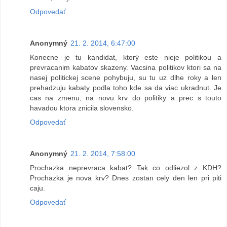
Odpovedať
Anonymný
21. 2. 2014, 6:47:00
Konecne je tu kandidat, ktorý este nieje politikou a
prevracanim kabatov skazeny. Vacsina politikov ktori sa na
nasej politickej scene pohybuju, su tu uz dlhe roky a len
prehadzuju kabaty podla toho kde sa da viac ukradnut. Je
cas na zmenu, na novu krv do politiky a prec s touto
havadou ktora znicila slovensko.
Odpovedať
Anonymný
21. 2. 2014, 7:58:00
Prochazka neprevraca kabat? Tak co odliezol z KDH?
Prochazka je nova krv? Dnes zostan cely den len pri piti
caju.
Odpovedať