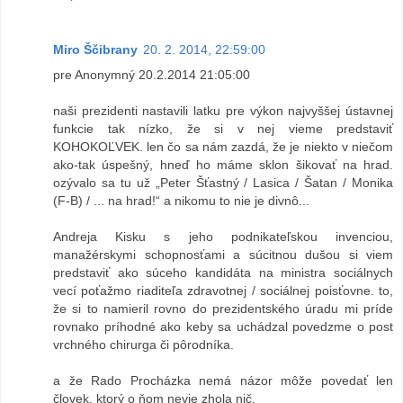
Miro Ščibrany
20. 2. 2014, 22:59:00
pre Anonymný 20.2.2014 21:05:00
naši prezidenti nastavili latku pre výkon najvyššej ústavnej
funkcie tak nízko, že si v nej vieme predstaviť
KOHOKOĽVEK. len čo sa nám zazdá, že je niekto v niečom
ako-tak úspešný, hneď ho máme sklon šikovať na hrad.
ozývalo sa tu už „Peter Šťastný / Lasica / Šatan / Monika
(F-B) / ... na hrad!“ a nikomu to nie je divnô...
Andreja Kisku s jeho podnikateľskou invenciou,
manažérskymi schopnosťami a súcitnou dušou si viem
predstaviť ako súceho kandidáta na ministra sociálnych
vecí poťažmo riaditeľa zdravotnej / sociálnej poisťovne. to,
že si to namieril rovno do prezidentského úradu mi príde
rovnako príhodné ako keby sa uchádzal povedzme o post
vrchného chirurga či pôrodníka.
a že Rado Procházka nemá názor môže povedať len
človek, ktorý o ňom nevie zhola nič.