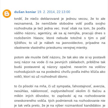
dušan koniar
19. 2. 2014, 22:13:00
tvrdiť, že niečo deklarované je jednou vecou, že to ale
neznamená, že nemôžete slobodne voliť podľa svojho
rozhodnutia je tiež jedna vec. trvať však na tom, že podľa
vášho názoru, agentúry, ak sa aj nemýlia, pracujú dnes s
rozložením hlasov, ktoré nebude totožné s tým o päť
týždňov, to už je nábeh na jasnovidectvo, prípadne na
vlastnenie vlastného prieskumu verejnej mienky.
potom ale musíte čeliť názoru, že tak ako ste si vy postavili
svoj názor na vode či na pevných základoch, približne tak
budú postavené aj názory opačné. neverím na voličov
rozhodujúcich sa na poslednú chvíľu podľa iného kľúča ako
voliči, ktorí sú už rozhodnutí dávno.
to čo pôsobí na mňa, či už sympatia, ľahostajnosť, averzia,
nesúhlas, náklonnosť, ovplyvniteľnosť okolím či tlačou a
milión iných dôvodov, to zapôsobí aj na rozhodovanie
oneskoreného voliča. tých podmienok na rozhodovanie nie
je tak veľa preto, že je na výber rozmanitosť kandidátov. je