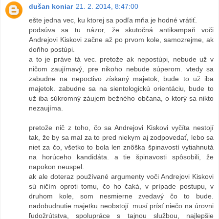
dušan koniar
21. 2. 2014, 8:47:00
ešte jedna vec, ku ktorej sa podľa mňa je hodné vrátiť.
podsúva sa tu názor, že skutočná antikampaň voči
Andrejovi Kiskovi začne až po prvom kole, samozrejme, ak
doňho postúpi.
a to je práve tá vec. pretože ak nepostúpi, nebude už v
ničom zaujímavý, pre nikoho nebude súperom. vtedy sa
zabudne na nepoctivo získaný majetok, bude to už iba
majetok. zabudne sa na sientologickú orientáciu, bude to
už iba súkromný záujem bežného občana, o ktorý sa nikto
nezaujíma.
pretože nič z toho, čo sa Andrejovi Kiskovi vyčíta nestojí
tak, že by sa mal za to pred niekym aj zodpovedať, lebo sa
niet za čo, všetko to bola len znôška špinavostí vytiahnutá
na horúceho kandidáta. a tie špinavosti spôsobili, že
napokon neuspel.
ak ale doteraz používané argumenty voči Andrejovi Kiskovi
sú ničím oproti tomu, čo ho čaká, v prípade postupu, v
druhom kole, som nesmierne zvedavý čo to bude.
nadobudnutie majetku neobstojí. musí prísť niečo na úrovni
ľudožrútstva, spolupráce s tajnou službou, najlepšie