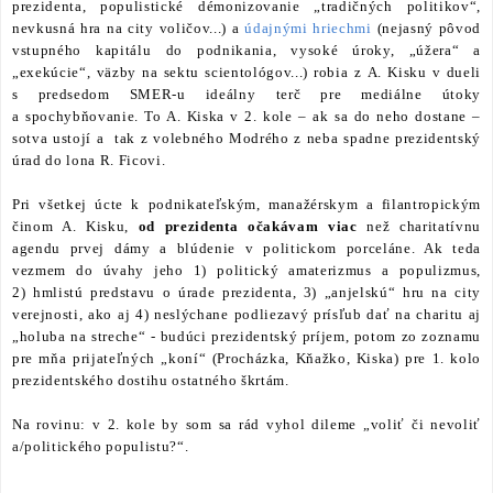
prezidenta, populistické démonizovanie „tradičných politikov“,
nevkusná hra na city voličov...) a
údajnými hriechmi
(nejasný pôvod
vstupného kapitálu do podnikania, vysoké úroky, „úžera“ a
„exekúcie“, väzby na sektu scientológov...) robia z A. Kisku v dueli
s predsedom SMER-u ideálny terč pre mediálne útoky
a spochybňovanie. To A. Kiska v 2. kole – ak sa do neho dostane –
sotva ustojí a tak z volebného Modrého z neba spadne prezidentský
úrad do lona R. Ficovi.
Pri všetkej úcte k podnikateľským, manažérskym a filantropickým
činom A. Kisku,
od prezidenta očakávam viac
než charitatívnu
agendu prvej dámy a blúdenie v politickom porceláne. Ak teda
vezmem do úvahy jeho 1) politický amaterizmus a populizmus,
2) hmlistú predstavu o úrade prezidenta, 3) „anjelskú“ hru na city
verejnosti, ako aj 4) neslýchane podliezavý prísľub dať na charitu aj
„holuba na streche“ - budúci prezidentský príjem, potom zo zoznamu
pre mňa prijateľných „koní“ (Procházka, Kňažko, Kiska) pre 1. kolo
prezidentského dostihu ostatného škrtám.
Na rovinu: v 2. kole by som sa rád vyhol dileme „voliť či nevoliť
a/politického populistu?“.