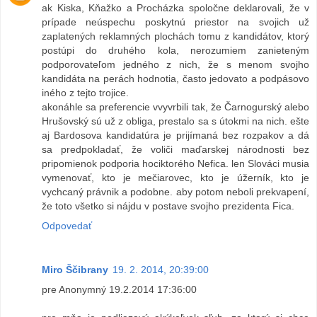
ak Kiska, Kňažko a Procházka spoločne deklarovali, že v
prípade neúspechu poskytnú priestor na svojich už
zaplatených reklamných plochách tomu z kandidátov, ktorý
postúpi do druhého kola, nerozumiem zanieteným
podporovateľom jedného z nich, že s menom svojho
kandidáta na perách hodnotia, často jedovato a podpásovo
iného z tejto trojice.
akonáhle sa preferencie vvyvrbili tak, že Čarnogurský alebo
Hrušovský sú už z obliga, prestalo sa s útokmi na nich. ešte
aj Bardosova kandidatúra je prijímaná bez rozpakov a dá
sa predpokladať, že voliči maďarskej národnosti bez
pripomienok podporia hociktorého Nefica. len Slováci musia
vymenovať, kto je mečiarovec, kto je úžerník, kto je
vychcaný právnik a podobne. aby potom neboli prekvapení,
že toto všetko si nájdu v postave svojho prezidenta Fica.
Odpovedať
Miro Ščibrany
19. 2. 2014, 20:39:00
pre Anonymný 19.2.2014 17:36:00