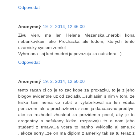
Odpovedať
Anonymný
19. 2. 2014, 12:46:00
Zivu vieru ma len Helena Mezenska...nerobi kona
nebankovkam ako Prochazka ale ludom, ktorych tento
uzernicky system zomlel.
Vyhra ona...aj ked mudrci ju povazuju za outsidera. :)
Odpovedať
Anonymný
19. 2. 2014, 12:50:00
tento racan ci co je to zac kope za proxazku, to je z jeho
blogov evidentne uz od zaciatku...suhlasim s nim v tom, ze
kiska tam nema co robit a vyfabrikoval sa len vdaka
peniazom..ale o prochazkovi uz som ja daaaaavno predtym
ako sa rozhodol zhustnut za prezidenta pocul, aky je to
arogantny a nafukany kktko...rozpravaju to o nom jeho
studenti z trnavy...a vcera to nanho vyklopilo aj sme.sk
..akoze sorry...ze on ma diplom z ameriky tak sa tu teraz z