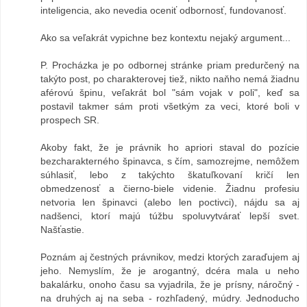
inteligencia, ako nevedia oceniť odbornosť, fundovanosť.
Ako sa veľakrát vypichne bez kontextu nejaký argument...
P. Procházka je po odbornej stránke priam predurčený na
takýto post, po charakterovej tiež, nikto naňho nemá žiadnu
aférovú špinu, veľakrát bol "sám vojak v poli", keď sa
postavil takmer sám proti všetkým za veci, ktoré boli v
prospech SR.
Akoby fakt, že je právnik ho apriori staval do pozície
bezcharakterného špinavca, s čím, samozrejme, nemôžem
súhlasiť, lebo z takýchto škatuľkovaní kričí len
obmedzenosť a čierno-biele videnie. Žiadnu profesiu
netvoria len špinavci (alebo len poctivci), nájdu sa aj
nadšenci, ktorí majú túžbu spoluvytvárať lepší svet.
Našťastie.
Poznám aj čestných právnikov, medzi ktorých zaraďujem aj
jeho. Nemyslím, že je arogantný, dcéra mala u neho
bakalárku, onoho času sa vyjadrila, že je prísny, náročný -
na druhých aj na seba - rozhľadený, múdry. Jednoducho