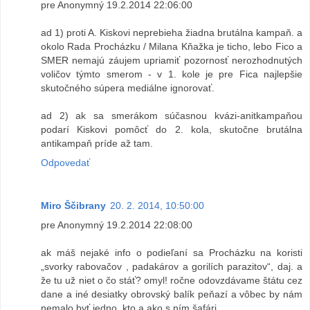
pre Anonymný 19.2.2014 22:06:00
ad 1) proti A. Kiskovi neprebieha žiadna brutálna kampaň. a
okolo Rada Procházku / Milana Kňažka je ticho, lebo Fico a
SMER nemajú záujem upriamiť pozornosť nerozhodnutých
voličov týmto smerom - v 1. kole je pre Fica najlepšie
skutočného súpera mediálne ignorovať.
ad 2) ak sa smerákom súčasnou kvázi-anitkampaňou
podarí Kiskovi pomôcť do 2. kola, skutočne brutálna
antikampaň príde až tam.
Odpovedať
Miro Ščibrany
20. 2. 2014, 10:50:00
pre Anonymný 19.2.2014 22:08:00
ak máš nejaké info o podieľaní sa Procházku na koristi
„svorky rabovačov , padakárov a gorilích parazitov“, daj. a
že tu už niet o čo stáť? omyl! ročne odovzdávame štátu cez
dane a iné desiatky obrovský balík peňazí a vôbec by nám
nemalo byť jedno, kto a ako s ním šafári.