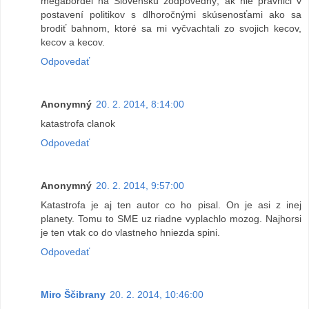
megabordel na Slovensku zodpovedný, ak nie právnici v
postavení politikov s dlhoročnými skúsenosťami ako sa
brodiť bahnom, ktoré sa mi vyčvachtali zo svojich kecov,
kecov a kecov.
Odpovedať
Anonymný
20. 2. 2014, 8:14:00
katastrofa clanok
Odpovedať
Anonymný
20. 2. 2014, 9:57:00
Katastrofa je aj ten autor co ho pisal. On je asi z inej
planety. Tomu to SME uz riadne vyplachlo mozog. Najhorsi
je ten vtak co do vlastneho hniezda spini.
Odpovedať
Miro Ščibrany
20. 2. 2014, 10:46:00