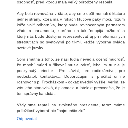
osobnosť, pred ktorou mala veľký prirodzený rešpekt.
Aby bola rovnováha v štáte, aby sme opäť nemali diktatúru
jednej strany, ktorá má v rukách kľúčové páky moci, rozum
káže voliť odborníka, ktorý bude rovnocenným partnerom
vláde a parlamentu, ktorého len tak "neopijú rožkom" a
ktorý nás bude dôstojne reprezentovať aj pri neformálnych
stretnutiach so svetovými politikmi, keďže výborne ovláda
svetové jazyky.
Som smutná z toho, že naši ľudia nevedia oceniť múdrosť,
že mnohí múdri a šikovní musia odísť, lebo im tu nie je
poskytnutý priestor... Pre závisť, pre rodinkárstvo, pre
nedostatok kontaktov,... Doporučujem si prečítať online
rozhovor s p. Procházkom - odkaz uvedný vyššie. Verím, že
vás jeho stanoviská, diplomacia a intelekt presvedčia, že je
ten správny kandidát.
Vždy sme reptali na zvoleného prezidenta, teraz máme
príležitosť vyberať nie "najmenšie zlo".
Odpovedať