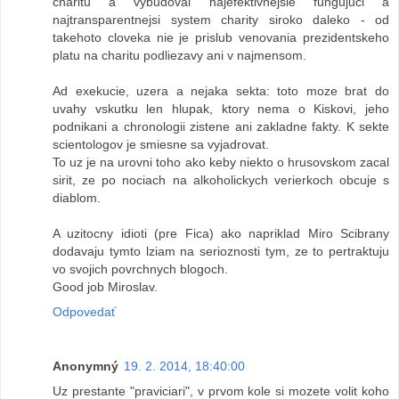
charitu a vybudoval najefektivnejsie fungujuci a
najtransparentnejsi system charity siroko daleko - od
takehoto cloveka nie je prislub venovania prezidentskeho
platu na charitu podliezavy ani v najmensom.
Ad exekucie, uzera a nejaka sekta: toto moze brat do
uvahy vskutku len hlupak, ktory nema o Kiskovi, jeho
podnikani a chronologii zistene ani zakladne fakty. K sekte
scientologov je smiesne sa vyjadrovat.
To uz je na urovni toho ako keby niekto o hrusovskom zacal
sirit, ze po nociach na alkoholickych verierkoch obcuje s
diablom.
A uzitocny idioti (pre Fica) ako napriklad Miro Scibrany
dodavaju tymto lziam na serioznosti tym, ze to pertraktuju
vo svojich povrchnych blogoch.
Good job Miroslav.
Odpovedať
Anonymný
19. 2. 2014, 18:40:00
Uz prestante "praviciari", v prvom kole si mozete volit koho