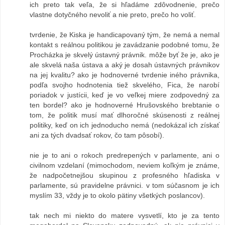
ich preto tak veľa, že si hľadáme zdôvodnenie, prečo
vlastne dotyčného nevoliť a nie preto, prečo ho voliť.
tvrdenie, že Kiska je handicapovaný tým, že nemá a nemal
kontakt s reálnou politikou je zavádzanie podobné tomu, že
Procházka je skvelý ústavný právnik. môže byť že je, ako je
ale skvelá naša ústava a aký je dosah ústavných právnikov
na jej kvalitu? ako je hodnoverné tvrdenie iného právnika,
podľa svojho hodnotenia tiež skvelého, Fica, že narobí
poriadok v justícii, keď je vo veľkej miere zodpovedný za
ten bordel? ako je hodnoverné Hrušovského brebtanie o
tom, že politik musí mať dlhoročné skúsenosti z reálnej
politiky, keď on ich jednoducho nemá (nedokázal ich získať
ani za tých dvadsať rokov, čo tam pôsobí).
nie je to ani o rokoch predrepených v parlamente, ani o
civilnom vzdelaní (mimochodom, neviem koľkým je známe,
že nadpočetnejšou skupinou z profesného hľadiska v
parlamente, sú pravidelne právnici. v tom súčasnom je ich
myslím 33, vždy je to okolo pätiny všetkých poslancov).
tak nech mi niekto do matere vysvetlí, kto je za tento