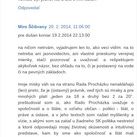
Odpovedať
Miro Ščibrany
20. 2. 2014, 11:06:00
pre dušan koniar 19.2.2014 22:13:00
na ničom netrvám, vyjadrujem len to, ako veci vidím. na to
netreba ani jasnovidectvo, ani vlastné prieskumy verejnej
mienky, stačí pozorovať a uvažovať. a rešpektujem
akýkoľvek názor, bez ohľadu na to, či je postavený na vode
či na pevných základoch.
moje misky váh sa na stranu Rada Procházku nenakláňajú
(len) preto, že je (ústavný) právnik, veď tých sú mraky a pre
mnohých platí „jeden za 18 a druhý bez 2 za 20“.
preštudoval som si, ako Rado Procházka uvažuje o
spoločnosti a o štáte, o vzťahu občan - politici - štát, o
práve a ústave, a v jeho textoch som našiel myšlienky a
vízie, s akými som sa zatiaľ u žiadneho SK politika nestretol
a ktoré odpovedajú mojej životnej skúsenosti a intuitívnej
predstave, kam by sme ako spoločnosť a štát mali