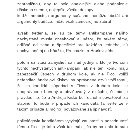
zahraničnou, aby to bolo onakvejšie alebo podpálenie
ríšskeho snemu, najlepšie všetko dokopy.
keďže neobstoja argumenty súčasné, nemôžu obstáť ani
argumenty budúce. môžu však samozrejme zabrať.
avšak tvrdenia, že sú tie témy antikampane naňho
nachystané musia obsahovať aj názor, že takéto témy,
odlišné od seba a špecifické pre každého jedného, sú
nachystané aj na Kňažka, Procházku a Hrušovského.
potom už stačí zamyslieť sa nad jedným. kto je tvorcom
týchto nachystaných antikampaní, ak nie ten, komu majú
zabezpečiť úspech v druhom kole, ak nie Fico. voliči
nefandiaci Andrejovi Kiskovi sa oprávnene ozvú voči tomu,
že ich kandidát súperiaci s Ficom v druhom kole, je
neoprávnene hanený a obviňovaný z niečoho, čo nie je
pravdou. to, čo u Andreja Kisku boli ochotní považovať za
slabinu, to bude v prípade ich kandidáta (a verte že v
takom prípade aj môjho) považované za špinavosť.
politológovia kandidátom vytýkajú zaujatosť a posadnutosť
témou Fico. je toho však tak málo, čo by sa dalo tomuto