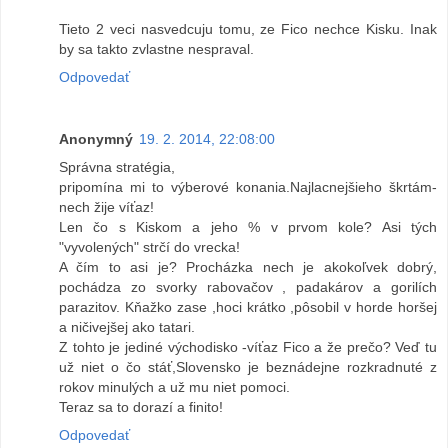
Tieto 2 veci nasvedcuju tomu, ze Fico nechce Kisku. Inak
by sa takto zvlastne nespraval.
Odpovedať
Anonymný
19. 2. 2014, 22:08:00
Správna stratégia,
pripomína mi to výberové konania.Najlacnejšieho škrtám-
nech žije víťaz!
Len čo s Kiskom a jeho % v prvom kole? Asi tých
"vyvolených" strčí do vrecka!
A čím to asi je? Procházka nech je akokoľvek dobrý,
pochádza zo svorky rabovačov , padakárov a gorilích
parazitov. Kňažko zase ,hoci krátko ,pôsobil v horde horšej
a ničivejšej ako tatari.
Z tohto je jediné východisko -víťaz Fico a že prečo? Veď tu
už niet o čo stáť,Slovensko je beznádejne rozkradnuté z
rokov minulých a už mu niet pomoci.
Teraz sa to dorazí a finito!
Odpovedať