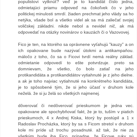
populistovi vytknúť? veď je to kandidát číslo jedna,
odmietajúci priamu odpoveď na čokoľvek čo v jeho
politickej minulosti smrdí. žiaden prechmat jeho vlády sa ho
netýka, všade bol a všetko videl ak sa má zaliečať svojej
voličskej základni. nikde nebol a nevidel nič, ak má
odpovedať na otázky novinárov o kauzách či o Vazovovej.
Fico je ten, na ktorého sa oprávnene vyťahujú "kauzy" a on
ich opakovane bude nazývať útokmi a antikampaňou.
máločo z toho, čo sa o Ficovi tvrdí nemá reálny základ.
odmietanie odpovedí to ešte potvrdzuje. preto sa
domnievam, že všetko, čo bolo zatiaľ na jeho
protikandidáta a protikandidátov vytiahnuté je z jeho dielne.
a ak je toho najviac vytiahnuté na konkrétneho kandidáta,
je to spôsobené tým, že si jeho účasť v druhom kole
neželá. že si ju želá so všetkých najmenej.
dôverovať či nedôverovať prieskumom je jedna vec.
opakovane ale spochybňovať fakt, že je to, tuším v piatich
prieskumoch, 4 x Andrej Kiska, ktorý by postúpil a 1 x
Radoslav Procházka, ktorý by sa s Ficom stretol v druhom
kole mi príde už trochu posadnuté. až tak, že nie za
všetkým bude iba Fico. prípadne, že Ficove ruky sú