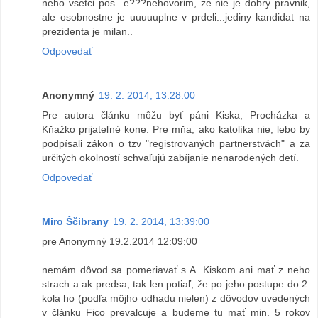
neho vsetci pos...e???nehovorim, ze nie je dobry pravnik,
ale osobnostne je uuuuuplne v prdeli...jediny kandidat na
prezidenta je milan..
Odpovedať
Anonymný
19. 2. 2014, 13:28:00
Pre autora článku môžu byť páni Kiska, Procházka a
Kňažko prijateľné kone. Pre mňa, ako katolíka nie, lebo by
podpísali zákon o tzv "registrovaných partnerstvách" a za
určitých okolností schvaľujú zabíjanie nenarodených detí.
Odpovedať
Miro Ščibrany
19. 2. 2014, 13:39:00
pre Anonymný 19.2.2014 12:09:00
nemám dôvod sa pomeriavať s A. Kiskom ani mať z neho
strach a ak predsa, tak len potiaľ, že po jeho postupe do 2.
kola ho (podľa môjho odhadu nielen) z dôvodov uvedených
v článku Fico prevalcuje a budeme tu mať min. 5 rokov