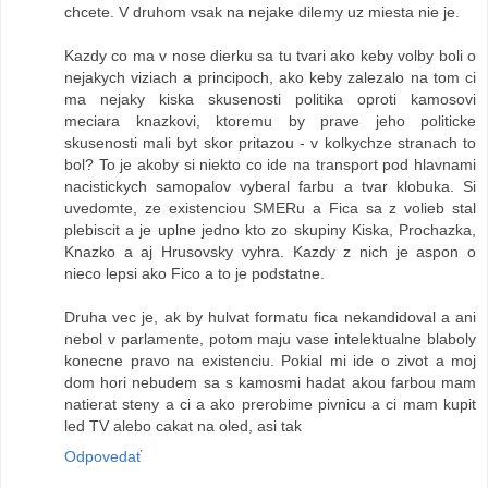
chcete. V druhom vsak na nejake dilemy uz miesta nie je.
Kazdy co ma v nose dierku sa tu tvari ako keby volby boli o
nejakych viziach a principoch, ako keby zalezalo na tom ci
ma nejaky kiska skusenosti politika oproti kamosovi
meciara knazkovi, ktoremu by prave jeho politicke
skusenosti mali byt skor pritazou - v kolkychze stranach to
bol? To je akoby si niekto co ide na transport pod hlavnami
nacistickych samopalov vyberal farbu a tvar klobuka. Si
uvedomte, ze existenciou SMERu a Fica sa z volieb stal
plebiscit a je uplne jedno kto zo skupiny Kiska, Prochazka,
Knazko a aj Hrusovsky vyhra. Kazdy z nich je aspon o
nieco lepsi ako Fico a to je podstatne.
Druha vec je, ak by hulvat formatu fica nekandidoval a ani
nebol v parlamente, potom maju vase intelektualne blaboly
konecne pravo na existenciu. Pokial mi ide o zivot a moj
dom hori nebudem sa s kamosmi hadat akou farbou mam
natierat steny a ci a ako prerobime pivnicu a ci mam kupit
led TV alebo cakat na oled, asi tak
Odpovedať