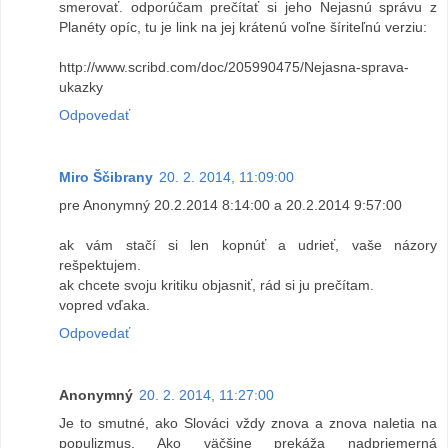
smerovať. odporúčam prečítať si jeho Nejasnú správu z
Planéty opíc, tu je link na jej krátenú voľne šíriteľnú verziu:
http://www.scribd.com/doc/205990475/Nejasna-sprava-
ukazky
Odpovedať
Miro Ščibrany
20. 2. 2014, 11:09:00
pre Anonymný 20.2.2014 8:14:00 a 20.2.2014 9:57:00
ak vám stačí si len kopnúť a udrieť, vaše názory
rešpektujem.
ak chcete svoju kritiku objasniť, rád si ju prečítam.
vopred vďaka.
Odpovedať
Anonymný
20. 2. 2014, 11:27:00
Je to smutné, ako Slováci vždy znova a znova naletia na
populizmus. Ako väčšine prekáža nadpriemerná