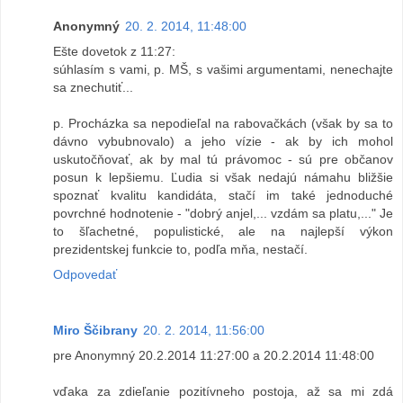
Anonymný
20. 2. 2014, 11:48:00
Ešte dovetok z 11:27:
súhlasím s vami, p. MŠ, s vašimi argumentami, nenechajte
sa znechutiť...
p. Procházka sa nepodieľal na rabovačkách (však by sa to
dávno vybubnovalo) a jeho vízie - ak by ich mohol
uskutočňovať, ak by mal tú právomoc - sú pre občanov
posun k lepšiemu. Ľudia si však nedajú námahu bližšie
spoznať kvalitu kandidáta, stačí im také jednoduché
povrchné hodnotenie - "dobrý anjel,... vzdám sa platu,..." Je
to šľachetné, populistické, ale na najlepší výkon
prezidentskej funkcie to, podľa mňa, nestačí.
Odpovedať
Miro Ščibrany
20. 2. 2014, 11:56:00
pre Anonymný 20.2.2014 11:27:00 a 20.2.2014 11:48:00
vďaka za zdieľanie pozitívneho postoja, až sa mi zdá