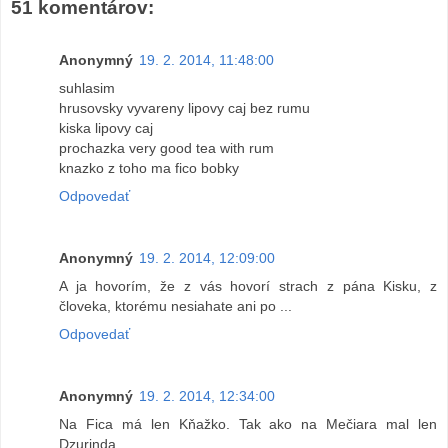
51 komentárov:
Anonymný
19. 2. 2014, 11:48:00
suhlasim
hrusovsky vyvareny lipovy caj bez rumu
kiska lipovy caj
prochazka very good tea with rum
knazko z toho ma fico bobky
Odpovedať
Anonymný
19. 2. 2014, 12:09:00
A ja hovorím, že z vás hovorí strach z pána Kisku, z
človeka, ktorému nesiahate ani po ...
Odpovedať
Anonymný
19. 2. 2014, 12:34:00
Na Fica má len Kňažko. Tak ako na Mečiara mal len
Dzurinda.