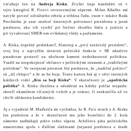
vzťahuje
len na
Andreja Kisku
. Zvyšní traja kandidáti sú v
tejto kategórii R. Ficovi rovnocennými súpermi. Milan Kňažko má
navyše povesť odvážneho rebela a tribúna ľudu, esom v rukáve Rada
Procházku je zase znalosť ústavných právomocí prezidenta a jasná
predstava, ako ich využiť pri liečení chorého štátu a justície a
pri vyvažovaní SMER-om ovládanej vlády a parlamentu.
A. Kiska, úspešný podnikateľ, filantrop a „prvý nezávislý prezident“,
svoj boj o najvyššiu ústavnú politickú funkciu v SR zdanlivo
paradoxne postavil na uholnom kameni nedotknutosti politikou.
Vsadil na nespokojnosť občanov s politickými stranami a „tradičnými
politikmi“. Vo verejnom priestore šíri predstavu, že „tradiční politici“
sú „zlí chlapci“ a že sa ho boja. Touto kartou hrá aj v sérii insitných
krátkych videí
„Kto sa bojí Kisku“
. V skutočnosti je
„apolitická
politika“
A. Kisku iluzórna a odsúdená na krátky polčas rozpadu:
skončí okamihom víťazných volieb a je otázne, či neskončila už vo
chvíli ohlásenia kandidatúry.
Aj z vyjadrení M. Maďariča mi vychádza, že R. Fico strach z A. Kisku
len predstiera a že v skutočnosti mu jeho honelníci do 2. kola
zámerne nadháňajú práve tohto súpera. Achillova päta politického
amaterizmu spolu s
ďalšími
slabin
ami
(nejasná predstava o úrade