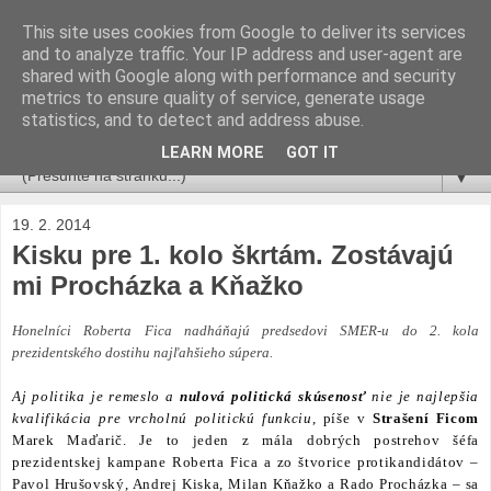
This site uses cookies from Google to deliver its services
Miro Ščibrany
and to analyze traffic. Your IP address and user-agent are
shared with Google along with performance and security
metrics to ensure quality of service, generate usage
po mame Julke Beladič
statistics, and to detect and address abuse.
admin račan.sk
LEARN MORE
GOT IT
▼
19. 2. 2014
Kisku pre 1. kolo škrtám. Zostávajú
mi Procházka a Kňažko
Honelníci Roberta Fica nadháňajú predsedovi SMER-u do 2. kola
prezidentského dostihu najľahšieho súpera.
Aj politika je remeslo a
nulová politická skúsenosť
nie je najlepšia
kvalifikácia pre vrcholnú politickú funkciu
, píše
v
Strašení Ficom
Marek Maďarič. Je to jeden z mála dobrých postrehov šéfa
prezidentskej kampane Roberta Fica a zo štvorice protikandidátov –
Pavol Hrušovský, Andrej Kiska, Milan Kňažko a Rado Procházka –
sa