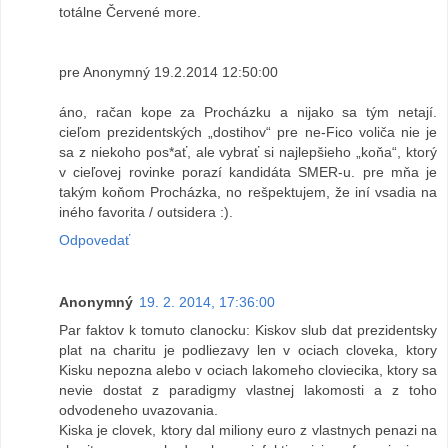
totálne Červené more.
pre Anonymný 19.2.2014 12:50:00
áno, račan kope za Procházku a nijako sa tým netají.
cieľom prezidentských „dostihov“ pre ne-Fico voliča nie je
sa z niekoho pos*ať, ale vybrať si najlepšieho „koňa“, ktorý
v cieľovej rovinke porazí kandidáta SMER-u. pre mňa je
takým koňom Procházka, no rešpektujem, že iní vsadia na
iného favorita / outsidera :).
Odpovedať
Anonymný
19. 2. 2014, 17:36:00
Par faktov k tomuto clanocku: Kiskov slub dat prezidentsky
plat na charitu je podliezavy len v ociach cloveka, ktory
Kisku nepozna alebo v ociach lakomeho cloviecika, ktory sa
nevie dostat z paradigmy vlastnej lakomosti a z toho
odvodeneho uvazovania.
Kiska je clovek, ktory dal miliony euro z vlastnych penazi na