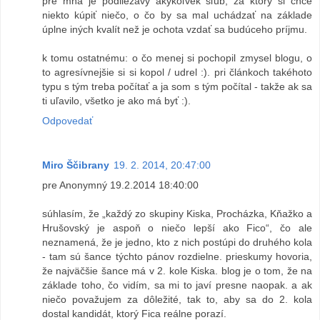
pre mňa je podliezavý akýkoľvek sľub, za ktorý si chce
niekto kúpiť niečo, o čo by sa mal uchádzať na základe
úplne iných kvalít než je ochota vzdať sa budúceho príjmu.
k tomu ostatnému: o čo menej si pochopil zmysel blogu, o
to agresívnejšie si si kopol / udrel :). pri článkoch takéhoto
typu s tým treba počítať a ja som s tým počítal - takže ak sa
ti uľavilo, všetko je ako má byť :).
Odpovedať
Miro Ščibrany
19. 2. 2014, 20:47:00
pre Anonymný 19.2.2014 18:40:00
súhlasím, že „každý zo skupiny Kiska, Procházka, Kňažko a
Hrušovský je aspoň o niečo lepší ako Fico“, čo ale
neznamená, že je jedno, kto z nich postúpi do druhého kola
- tam sú šance týchto pánov rozdielne. prieskumy hovoria,
že najväčšie šance má v 2. kole Kiska. blog je o tom, že na
základe toho, čo vidím, sa mi to javí presne naopak. a ak
niečo považujem za dôležité, tak to, aby sa do 2. kola
dostal kandidát, ktorý Fica reálne porazí.