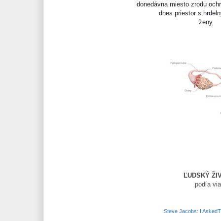
donedávna miesto zrodu ochra
dnes priestor s hrde
ženy
ĽUDSKÝ ŽI
podľa vi
Steve Jacobs: I AskedTh