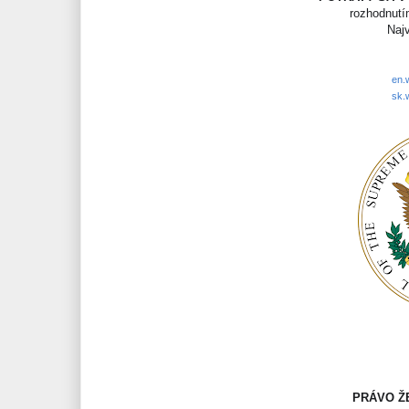
rozhodnut
Naj
en.
sk.
PRÁVO Ž