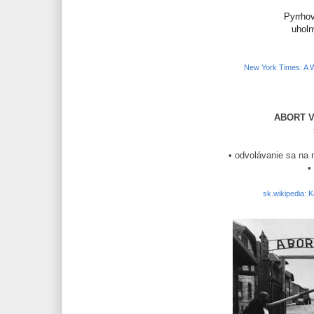
Pyrrho
uholn
New York Times: A W
ABORT 
• odvolávanie sa na 
•
sk.wikipedia: 