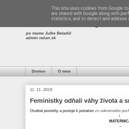
This site uses cookies from Google to 
are shared with Google along with per
Miro Ščibrany
statistics, and to detect and address 
po mame Julke Beladič
admin račan.sk
Domov
O mne
11. 11. 2019
Feministky odňali váhy života a s
Osobné postrehy a postoje k potratom
zo súkromného poch
I.
MATERNIC
–