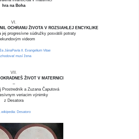
hra na Boha
VI.
DNIL OCHRANU ŽIVOTA V ROZSIAHLEJ ENCYKLIKE
jej progresívne súdružky posvätili potraty
sekundovým videom
ža JánaPavla II. Evangelium Vitae
zhodovať musí žena
VII.
POKRADNEŠ ŽIVOT V MATERNICI
–
ej Prostredník a Zuzana Čaputová
gresívnym veriacim výnimky
z Desatora
.wikipedia: Desatoro