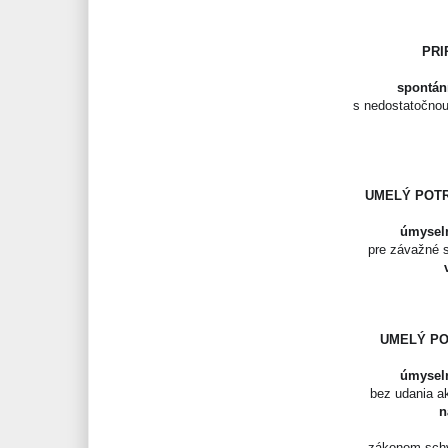
PRI
spontán
s nedostatočnou
UMELÝ POTR
úmysel
pre závažné s
UMELÝ PO
úmysel
bez udania a
n
zákonom schvá