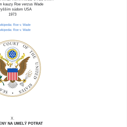
ím kauzy Roe verzus Wade
vyšším súdom USA
1973
wikipedia: Roe v. Wade
wikipedia: Roe v. Wade
X.
ENY NA UMELÝ POTRAT