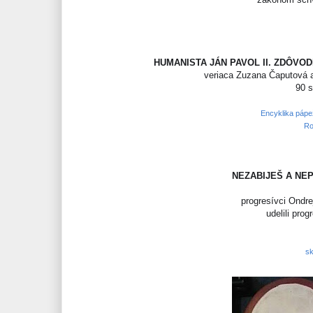
HUMANISTA JÁN PAVOL II. ZDÔVO
veriaca Zuzana Čaputová a 
90 
Encyklika pápe
Ro
NEZABIJEŠ A NE
progresívci Ondr
udelili pro
sk