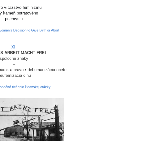
–
vo víťazstvo feminizmu
ý kameň potratového
priemyslu
oman’s Decision to Give Birth or Abort
XI.
VS
ARBEIT MACHT FREI
spoločné znaky
–
nárok a právo • dehumanizácia obete
 eufemizácia činu
Konečné riešenie židovskej otázky