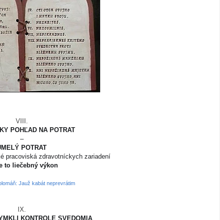
VIII.
KY POHĽAD NA POTRAT
–
UMELÝ POTRAT
ké pracoviská zdravotníckych zariadení
je to liečebný výkon
Holomáň: Jauž kabát neprevrátim
IX.
YMKLI KONTROLE SVEDOMIA