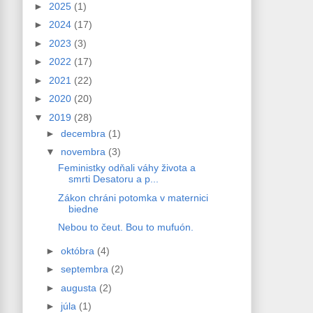
►
2025
(1)
►
2024
(17)
►
2023
(3)
►
2022
(17)
►
2021
(22)
►
2020
(20)
▼
2019
(28)
►
decembra
(1)
▼
novembra
(3)
Feministky odňali váhy života a
smrti Desatoru a p...
Zákon chráni potomka v maternici
biedne
Nebou to čeut. Bou to mufuón.
►
októbra
(4)
►
septembra
(2)
►
augusta
(2)
►
júla
(1)