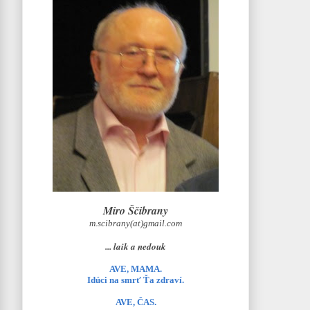
Miro Ščibrany
m.scibrany(at)gmail.com
... laik a nedouk
AVE, MAMA.
Idúci na smrť Ťa zdraví.
AVE, ČAS.