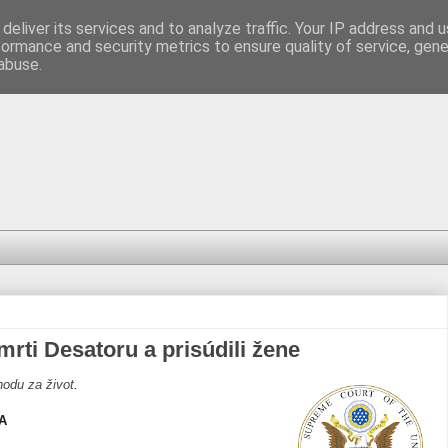
deliver its services and to analyze traffic. Your IP address and 
formance and security metrics to ensure quality of service, gen
abuse.
mrti Desatoru a prisúdili žene
odu za život
.
A