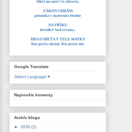
Idúci na smrť ťa zdravia.
ZÁKON CHRÁNI
potomka v maternici biedne
NA VŔŠKU
dovidieť bod zvratu...
HRA O DIEŤA V TELE MATKY
Kto prečo chráni. Kto prečo nie.
Google Translate
Select Language
▼
Najnovšie komenty
Archív blogu
►
2030
(1)