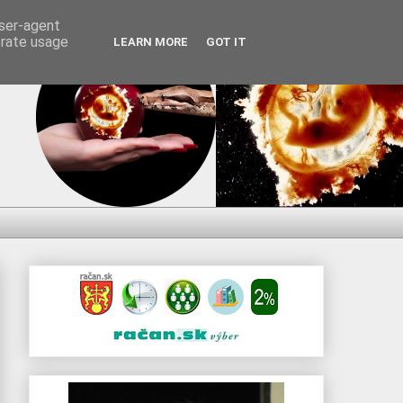
user-agent
erate usage
LEARN MORE
GOT IT