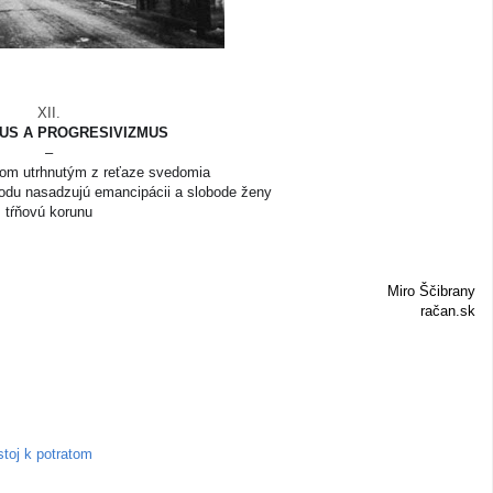
XII.
US A PROGRESIVIZMUS
–
om utrhnutým z reťaze
svedomia
vodu nasadzujú emancipácii a slobode ženy
tŕňovú korunu
Miro Ščibrany
račan.sk
stoj k potratom