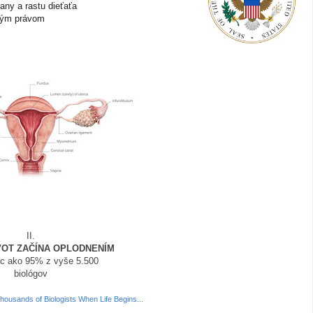
ny a rastu dieťaťa
lným právom
II.
VOT ZAČÍNA OPLODNENÍM
ac ako 95% z vyše 5.500
biológov
ousands of Biologists When Life Begins...