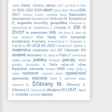
.občan
.články
.história
.abort
.UUT
.za život
•••
1931
abort
2021
2024
BSK
2022
2%
básne
Benz Michael
2017
Daimonion
Carlson Tucker
centrálna Rača
development
Drotován M.
Eperješiová
Dobrotková M.
eugenika
geopolitika
E.
eurovoľby
Hanusová Z.
IDE O
Chmelár E.
Havlovičová M.
Holubčíková J.
ŽIVOT
info
in memoriam
Ján Pavol II.
Kam idú
komentár
Kino Nádej
KKD
moje peniaze?
konšpirácia
Krasňany
Kratochvílová T.
Krausová K.
KV 2018
KV 2022
Krištofič M.
Luknárová D.
Madzin J.
maternica
materstvo
MZ
Odpovede MÚ
MsZ
osobné
otcovstvo
Palko V.
OZ račan.sk
parkovacia
politika
potraty
politika
počatie
Postoj.sk
PREZI
Rača
račan.sk výber
primátor
Procházka R.
Radničné námestie
RNR
Rendez
rodina
Rody a
rozhovor
spoločnosť
rodiny
rozpočet
Sedro
starosta
spomienky
Sudor K.
súkromie matky
Ščibrany M.
Šilberský A.
Sulanová M.
UUT
Ukrajina
Šilberský H.
ÚPZ
Thiessen M.
Viganò
vnúčatá
zápisky
C.
výstavba