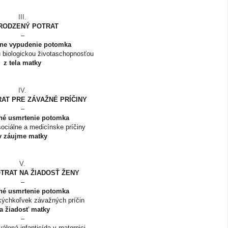
III.
RODZENÝ POTRAT
–
ne vypudenie potomka
 biologickou životaschopnosťou
z tela matky
IV.
AT PRE ZÁVAŽNÉ PRÍČINY
–
né usmrtenie potomka
ociálne a medicínske príčiny
v záujme matky
V.
TRAT NA ŽIADOSŤ ŽENY
–
né usmrtenie potomka
kýchkoľvek závažných príčin
a žiadosť matky
–
lená infanticída v maternici